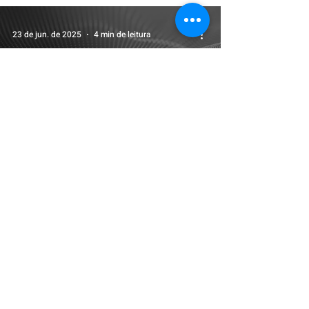
23 de jun. de 2025
4 min de leitura
Notícias
Justiça do Trabalho reforma
decisão monocrática e
determina utilização de
jornada proporcional para
cálculo do piso salarial da
enfermagem
1
/
3