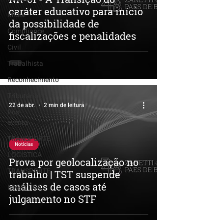
caráter educativo para início
Mídia
da possibilidade de
Compliance
fiscalizações e penalidades
Civil
Trabalhista
Reconhecimento
Tributário
22 de abr.
2 min de leitura
Pós-
evento
TRANSPORTE
Notícias
LOGISTICA
Prova por geolocalização no
TRANSPORTE
trabalho | TST suspende
análises de casos até
LOGISTICA
julgamento no STF