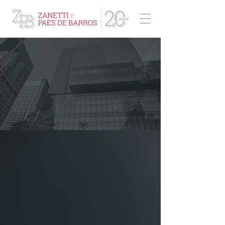
ZPB Advogados - Especialista em Direito Empresarial
Áreas de Atuação
O departamento Contencioso