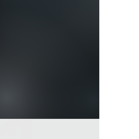
Empresarial do ZPB Advogados é
especializado na gestão e resolução
de litígios envolvendo empresas,
com o intuito de proteger os
interesses comerciais das
organizações e assegurar que seus
direitos legais sejam respeitados.
CONHEÇA AS SOLUÇÕES