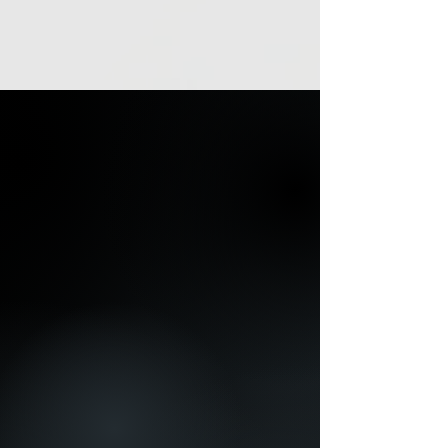
VER TODAS
CONHEÇA A
EQUIPE ZPB
ADVOGADOS
CONHEÇA
VEJA MAIS