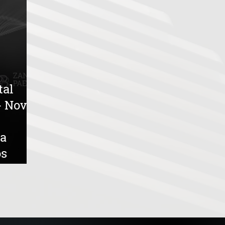
tal
- Novas
ra
os