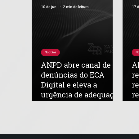
10 de jun.
2 min de leitura
17 d
Notícias
No
ANPD abre canal de
A
denúncias do ECA
r
Digital e eleva a
re
urgência de adequação
r
das plataformas
d