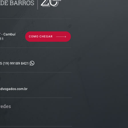
7 - Cambuí
COMO CHEGAR
011
5 (19) 99189 8421
advogados.com.br
redes