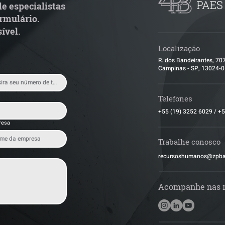
e especialistas
rmulário.
ível.
Localização
R. dos Bandeirantes, 70
Campinas - SP, 13024-
Telefones
+55 (19) 3252 6029
/
+5
resa
Trabalhe conosco
​recursoshumanos@zpb
Acompanhe nas 