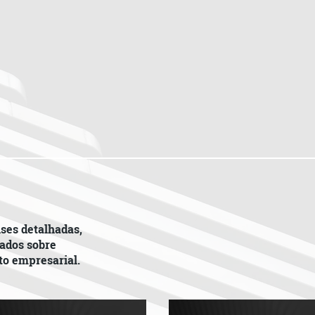
eventuais potenciais risc
venda de bens móveis e im
outras operações corporat
ses detalhadas,
zados sobre
ito empresarial.