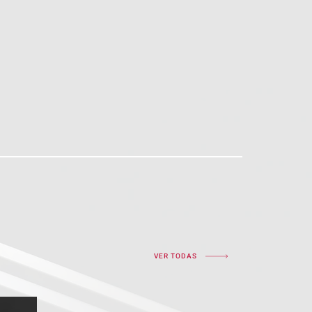
os em processos de M&A, compra e
óveis, contratação de terceiros e
ivas.
VER TODAS