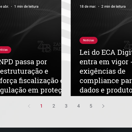
e abr.
1 min de leitura
18 de mar.
2 min de leitura
Notícias
Lei do ECA Digi
tícias
NPD passa por
entra em vigor 
eestruturação e
exigências de
força fiscalização e
compliance pa
egulação em proteção
dados e produt
e dados
digitais
1
2
3
4
5