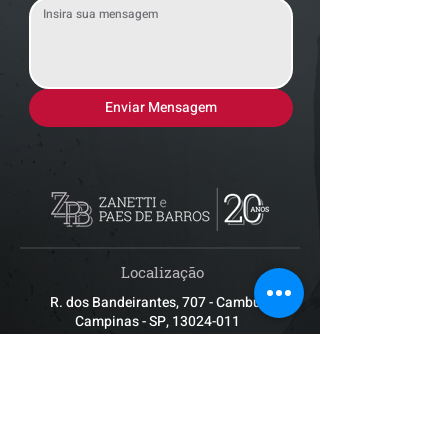
Enviar Mensagem
Localização
R. dos Bandeirantes, 707 - Cambuí
Campinas - SP,
13024-011
Telefones
+55 (19) 3252 6029
/
+55 (19) 99189 8421