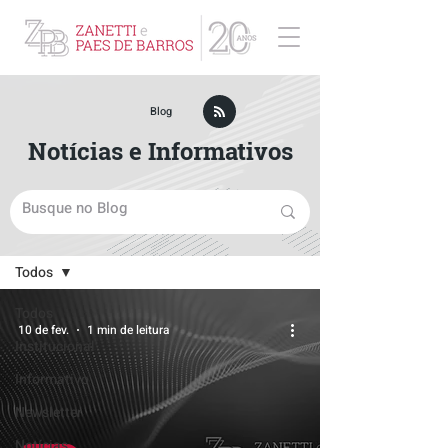
ZPB Advogados - Especialista em Direito Empresarial
Blog
Notícias e Informativos
Blog
Todos
Todos
10 de fev.
1 min de leitura
Institucional
Informativo
Newsletter
Notícias