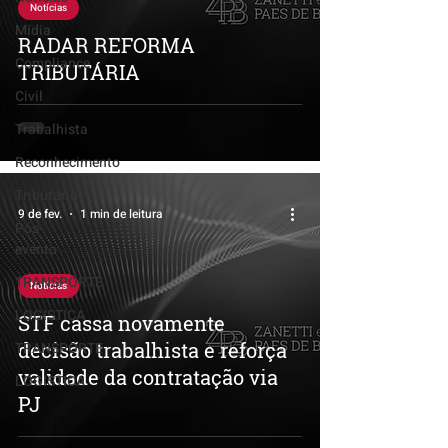
Notícias
Mídia
RADAR REFORMA
Compliance
TRIBUTÁRIA
Civil
Trabalhista
Reconhecimento
Tributário
9 de fev.
1 min de leitura
Pós-
evento
TRANSPORTE
Notícias
LOGISTICA
STF cassa novamente
decisão trabalhista e reforça
TRANSPORTE
validade da contratação via
LOGISTICA
PJ