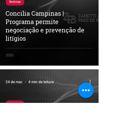
Notícias
Concilia Campinas |
Programa permite
negociação e prevenção de
litígios
24 de mar.
4 min de leitura
Notícias
Domicílio Judicial Eletrônico:
por que o cadastro e a
regularização do acesso são