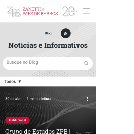
ZPB Advogados - Especialista em Direito Empresarial
Blog
Notícias e Informativos
Blog
Todos
Todos
30 de abr.
1 min de leitura
Institucional
Informativo
Institucional
Newsletter
Grupo de Estudos ZPB |
Notícias