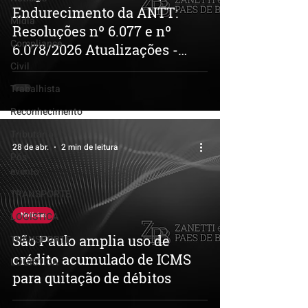
Endurecimento da ANTT:
Mídia
Resoluções nº 6.077 e nº
Compliance
6.078/2026 Atualizações -
Civil
Relevantes para o Setor
Logístico
Trabalhista
Reconhecimento
Tributário
28 de abr.
2 min de leitura
Pós-
evento
TRANSPORTE
LOGISTICA
Notícias
São Paulo amplia uso de
TRANSPORTE
crédito acumulado de ICMS
LOGISTICA
para quitação de débitos