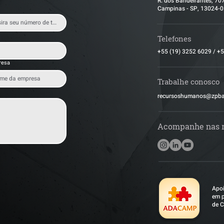
R. dos Bandeirantes, 70
Campinas - SP, 13024-
Telefones
+55 (19) 3252 6029
/
+5
resa
Trabalhe conosco
​recursoshumanos@zpb
Acompanhe nas 
Apoi
em p
de C