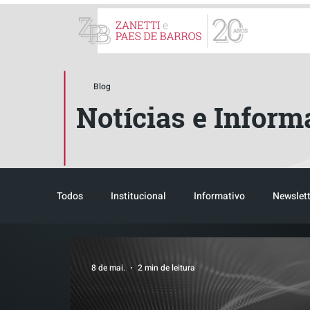
ZPB Advogados - Especial
Blog
Notícias e Inform
Todos
Institucional
Informativo
Newslett
Pós-evento
8 de mai.
2 min de leitura