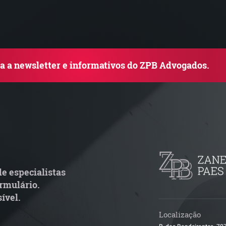
ba a newsletter e informativos do ZPB Advogados.
e especialistas
rmulário.
ível.
Localização