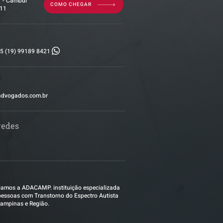
7 - Cambuí
COMO CHEGAR
011
5 (19) 99189 8421
advogados.com.br
redes
amos a ADACAMP. instituição especializada
essoas com Transtorno do Espectro Autista
ampinas e Região.