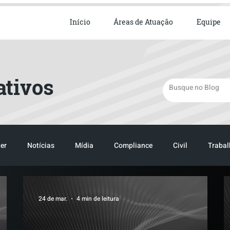
ista em Direito Empresarial
Início
Áreas de Atuação
Equipe
ativos
er
Notícias
Mídia
Compliance
Civil
Trabal
24 de mar.
4 min de leitura