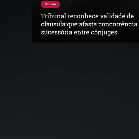
Notícias
Tribunal reconhece validade de
cláusula que afasta concorrência
sucessória entre cônjuges