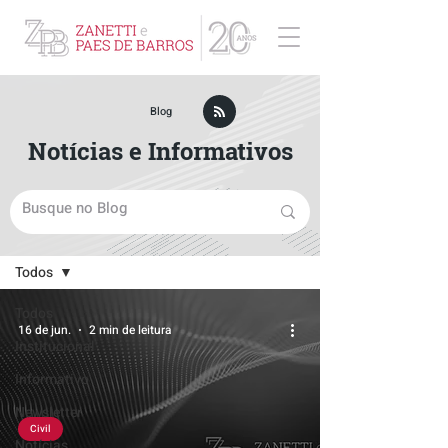
ZPB Advogados - Especialista em Direito Empresarial
Blog
Notícias e Informativos
Blog
Todos
Todos
16 de jun.
2 min de leitura
Institucional
Informativo
Newsletter
Civil
Notícias