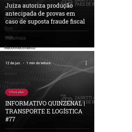
Juíza autoriza produção
Mídia
antecipada de provas em
Compliance
caso de suposta fraude fiscal
Civil
Trabalhista
Reconhecimento
Tributário
12 de jun.
1 min de leitura
Pós-
evento
TRANSPORTE
LOGISTICA
Informativo
INFORMATIVO QUINZENAL |
TRANSPORTE E LOGÍSTICA
#77