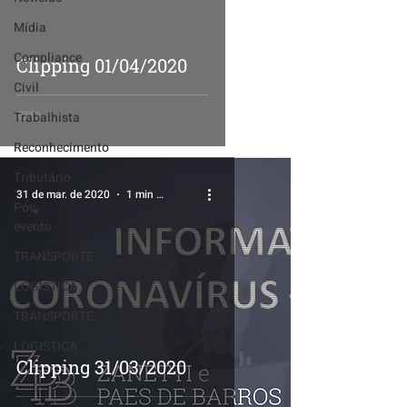
Mídia
Compliance
Clipping 01/04/2020
Civil
Trabalhista
Reconhecimento
Tributário
31 de mar. de 2020
1 min de leitura
Pós-
evento
TRANSPORTE
LOGISTICA
TRANSPORTE
LOGISTICA
Clipping 31/03/2020