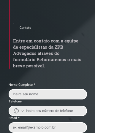
Cadastre seu e-mail e receba a
newsletter e informativos do ZPB
Advogados.
Contato
STJ admite
Quem arremata
aposentadoria especial
em leilão respo
Entre em contato com a equipe
por penosidade e acende
dívida condomi
de especialistas da ZPB
alerta para
anterior?
Advogados através do
transportadoras
formulário.
Retornaremos o mais
breve possível.
Nome Completo
*
Telefone
Email
*