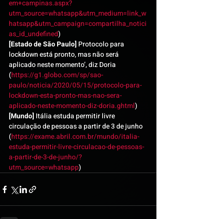
em+campinas.aspx?
utm_source=whatsapp&utm_medium=link_w
hatsapp&utm_campaign=compartilha_notici
as_id_undefined
)
[Estado de São Paulo]
 Protocolo para 
lockdown está pronto, mas não será 
aplicado neste momento’, diz Doria 
(
https://g1.globo.com/sp/sao-
paulo/noticia/2020/05/15/protocolo-para-
lockdown-esta-pronto-mas-nao-sera-
aplicado-neste-momento-diz-doria.ghtml
)
[Mundo]
 Itália estuda permitir livre 
circulação de pessoas a partir de 3 de junho 
(
https://exame.abril.com.br/mundo/italia-
estuda-permitir-livre-circulacao-de-pessoas-
a-partir-de-3-de-junho/?
utm_source=whatsapp
)