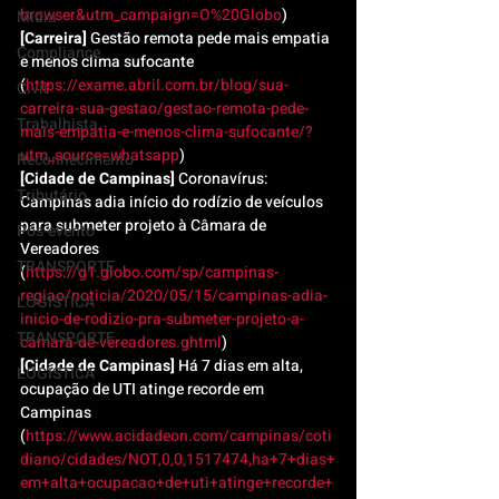
browser&utm_campaign=O%20Globo
)
Mídia
[Carreira]
 Gestão remota pede mais empatia 
Compliance
e menos clima sufocante 
(
https://exame.abril.com.br/blog/sua-
Civil
carreira-sua-gestao/gestao-remota-pede-
Trabalhista
mais-empatia-e-menos-clima-sufocante/?
utm_source=whatsapp
)
Reconhecimento
[Cidade de Campinas]
 Coronavírus: 
Tributário
Campinas adia início do rodízio de veículos 
para submeter projeto à Câmara de 
Pós-evento
Vereadores 
TRANSPORTE
(
https://g1.globo.com/sp/campinas-
regiao/noticia/2020/05/15/campinas-adia-
LOGISTICA
inicio-de-rodizio-pra-submeter-projeto-a-
TRANSPORTE
camara-de-vereadores.ghtml
)
[Cidade de Campinas]
 Há 7 dias em alta, 
LOGISTICA
ocupação de UTI atinge recorde em 
Campinas 
(
https://www.acidadeon.com/campinas/coti
diano/cidades/NOT,0,0,1517474,ha+7+dias+
em+alta+ocupacao+de+uti+atinge+recorde+