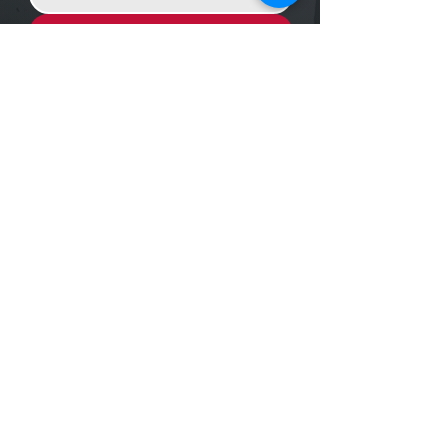
Enviar Mensagem
Localização
R. dos Bandeirantes, 707 - Cambuí
Campinas - SP,
13024-011
Telefones
+55 (19) 3252 6029
/
+55 (19) 99189 8421
Trabalhe conosco