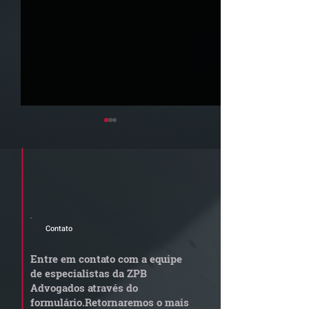
Cadastre seu e-mail e receba a
newsletter e informativos do ZPB
Advogados.
Contato
STJ admite
Quem arremata
aposentadoria especial
em leilão respo
Entre em contato com a equipe
por penosidade e acende
dívida condomi
de especialistas da ZPB
alerta para
anterior?
Advogados através do
transportadoras
formulário.
Retornaremos o mais