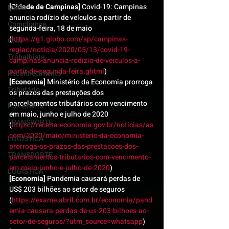
[Cidade de Campinas]
 Covid-19: Campinas 
Mídia
anuncia rodízio de veículos a partir de 
Compliance
segunda-feira, 18 de maio 
(
https://g1.globo.com/sp/campinas-
Civil
regiao/noticia/2020/05/13/covid-19-
Trabalhista
campinas-anuncia-rodizio-de-veiculos-a-
partir-de-segunda-feira.ghtml
)
Reconhecimento
[Economia]
 Ministério da Economia prorroga 
Tributário
os prazos das prestações dos 
parcelamentos tributários com vencimento 
Pós-evento
em maio, junho e julho de 2020 
TRANSPORTE
(
https://receita.economia.gov.br/noticias/as
com/2020/maio/ministerio-da-economia-
LOGISTICA
prorroga-os-prazos-das-prestacoes-dos-
TRANSPORTE
parcelamentos-tributarios-com-vencimento-
em-maio-junho-e-julho-de-2020
)
LOGISTICA
[Economia]
 Pandemia causará perdas de 
US$ 203 bilhões ao setor de seguros 
(
https://exame.abril.com.br/economia/pand
emia-causara-perdas-de-us-203-bilhoes-ao-
setor-de-seguros/?utm_source=whatsapp
)