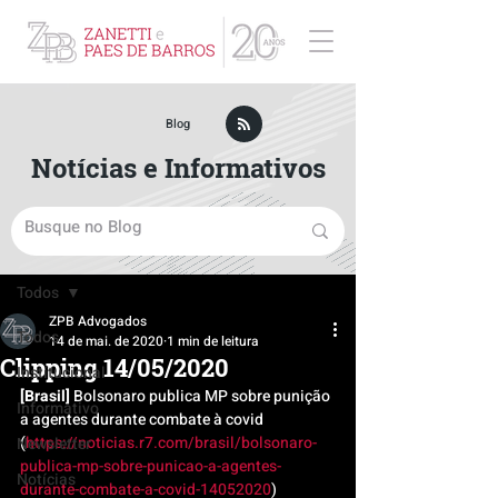
ZPB Advogados - Especialista em Direito Empresarial
Blog
Notícias e Informativos
Post
Todos
ZPB Advogados
Todos
14 de mai. de 2020
1 min de leitura
Clipping 14/05/2020
Institucional
[Brasil]
 Bolsonaro publica MP sobre punição 
Informativo
a agentes durante combate à covid 
(
https://noticias.r7.com/brasil/bolsonaro-
Newsletter
publica-mp-sobre-punicao-a-agentes-
Notícias
durante-combate-a-covid-14052020
)