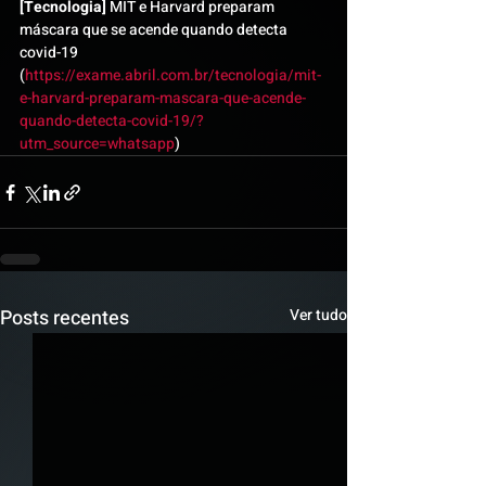
[Tecnologia]
 MIT e Harvard preparam 
máscara que se acende quando detecta 
covid-19 
(
https://exame.abril.com.br/tecnologia/mit-
e-harvard-preparam-mascara-que-acende-
quando-detecta-covid-19/?
utm_source=whatsapp
)
Posts recentes
Ver tudo