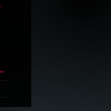
-
es-