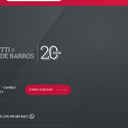
ributária -
documentos
isão
as empresas
7 - Cambuí
COMO CHEGAR
011
5 (19) 99189 8421