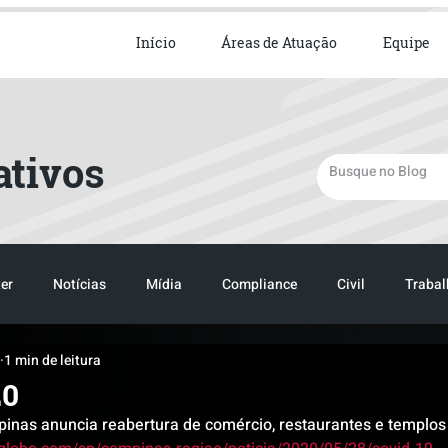
ista em Direito Empresarial
Início
Áreas de Atuação
Equipe
ativos
er
Notícias
Mídia
Compliance
Civil
Trabal
1 min de leitura
TRANSPORTE
LOGISTICA
20
pinas anuncia reabertura de comércio, restaurantes e templos