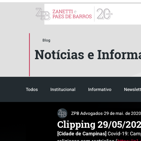
ZPB Advogados - Especial
Blog
Notícias e Inform
Todos
Institucional
Informativo
Newslett
ZPB Advogados
29 de mai. de 2020
Reconhecimento
Tributário
Pós-evento
Clipping 29/05/20
[Cidade de Campinas]
 Covid-19: Cam