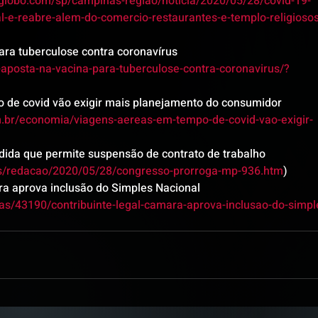
1.globo.com/sp/campinas-regiao/noticia/2020/05/28/covid-19-
-e-reabre-alem-do-comercio-restaurantes-e-templo-religiosos
ara tuberculose contra coronavírus 
-aposta-na-vacina-para-tuberculose-contra-coronavirus/?
 de covid vão exigir mais planejamento do consumidor 
br/economia/viagens-aereas-em-tempo-de-covid-vao-exigir-
ida que permite suspensão de contrato de trabalho 
ias/redacao/2020/05/28/congresso-prorroga-mp-936.htm
)
ra aprova inclusão do Simples Nacional 
ias/43190/contribuinte-legal-camara-aprova-inclusao-do-simpl