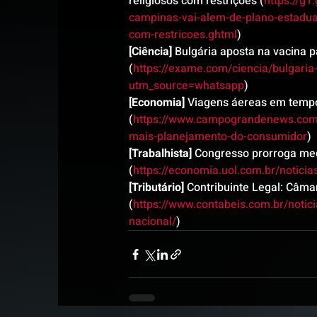
religiosos com restrições (
https://g
campinas-vai-alem-de-plano-estadual
com-restricoes.ghtml
)
[Ciência]
 Bulgária aposta na vacina p
(
https://exame.com/ciencia/bulgaria
utm_source=whatsapp
)
[Economia]
 Viagens áereas em tempo
(
https://www.campograndenews.com.
mais-planejamento-do-consumidor
)
[Trabalhista]
 Congresso prorroga med
(
https://economia.uol.com.br/notic
[Tributário]
 Contribuinte Legal: Câma
(
https://www.contabeis.com.br/notic
nacional/
)