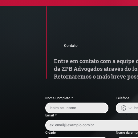
Comunicado Importante |
Q
Alerta de Tentativa de
le
Contato
Fraude
c
Entre em contato com a equipe d
da ZPB Advogados através do fo
Retornaremos o mais breve poss
Nome Completo
*
Telefone
Email
*
Cidade
Nome da emp