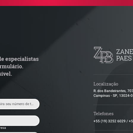
uem arremata imóvel em
Radar Reforma T
ilão responde por dívida
Cronograma de 
ondominial anterior?
fiscais exige rev
operacional pel
e especialistas
rmulário.
ível.
Localização
R. dos Bandeirantes, 70
Campinas - SP, 13024-
Telefones
+55 (19) 3252 6029
/
+5
resa