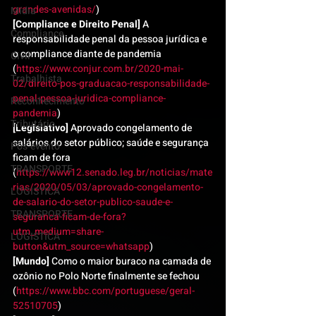
grandes-avenidas/
)
Mídia
[Compliance e Direito Penal]
 A 
Compliance
responsabilidade penal da pessoa jurídica e 
o compliance diante de pandemia 
Civil
(
https://www.conjur.com.br/2020-mai-
Trabalhista
02/direito-pos-graduacao-responsabilidade-
penal-pessoa-juridica-compliance-
Reconhecimento
pandemia
)
Tributário
[Legislativo]
 Aprovado congelamento de 
salários do setor público; saúde e segurança 
Pós-evento
ficam de fora 
TRANSPORTE
(
https://www12.senado.leg.br/noticias/mate
rias/2020/05/03/aprovado-congelamento-
LOGISTICA
de-salario-do-setor-publico-saude-e-
TRANSPORTE
seguranca-ficam-de-fora?
utm_medium=share-
LOGISTICA
button&utm_source=whatsapp
)
[Mundo]
 Como o maior buraco na camada de 
ozônio no Polo Norte finalmente se fechou 
(
https://www.bbc.com/portuguese/geral-
52510705
)