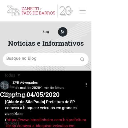
ZPB Advogados - Especialista em Direito Empresarial
Blog
Notícias e Informativos
Post
Todos
ZPB Advogados
Todos
4 de mai. de 2020
1 min de leitura
Clipping 04/05/2020
Institucional
[Cidade de São Paulo]
 Prefeitura de SP 
Informativo
começa a bloquear veículos em grandes 
avenidas 
Newsletter
(
https://www.istoedinheiro.com.br/prefeitura
Notícias
-de-sp-comeca-a-bloquear-veiculos-em-