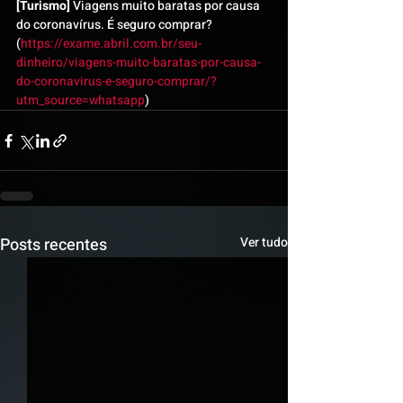
[Turismo]
 Viagens muito baratas por causa 
do coronavírus. É seguro comprar? 
(
https://exame.abril.com.br/seu-
dinheiro/viagens-muito-baratas-por-causa-
do-coronavirus-e-seguro-comprar/?
utm_source=whatsapp
)
Posts recentes
Ver tudo