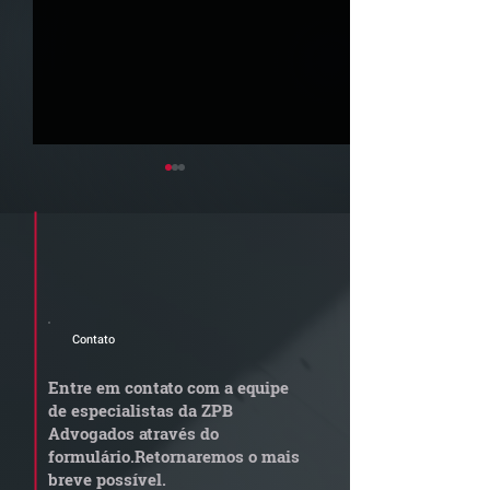
Cadastre seu e-mail e receba a
newsletter e informativos do ZPB
Advogados.
Contato
STJ admite
Quem arremata
aposentadoria especial
em leilão respo
Entre em contato com a equipe
por penosidade e acende
dívida condomi
de especialistas da ZPB
alerta para
anterior?
Advogados através do
transportadoras
formulário.
Retornaremos o mais
breve possível.