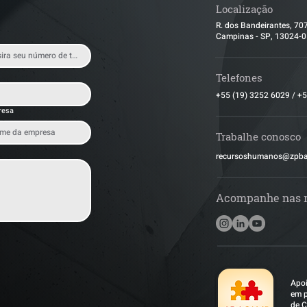
Localização
R. dos Bandeirantes, 70
Campinas - SP, 13024-
Telefones
+55 (19) 3252 6029
/
+5
resa
Trabalhe conosco
​recursoshumanos@zpb
Acompanhe nas 
Apoi
em p
de C