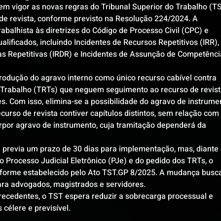
o em vigor as novas regras do Tribunal Superior do Trabalho (T
de revista, conforme previsto na Resolução 224/2024. A 
rabalhista às diretrizes do Código de Processo Civil (CPC) e 
lificados, incluindo Incidentes de Recursos Repetitivos (IRR), 
s Repetitivas (IRDR) e Incidentes de Assunção de Competênci
rodução do agravo interno como único recurso cabível contra 
 Trabalho (TRTs) que neguem seguimento ao recurso de revist
. Com isso, elimina-se a possibilidade do agravo de instrume
curso de revista contiver capítulos distintos, sem relação com 
erpor agravo de instrumento, cuja tramitação dependerá da 
previa um prazo de 30 dias para implementação, mas, diante 
 Processo Judicial Eletrônico (PJe) e do pedido dos TRTs, o 
onforme estabelecido pelo Ato TST.GP 8/2025. A mudança busc
ara advogados, magistrados e servidores.
ecedentes, o TST espera reduzir a sobrecarga processual e 
célere e previsível.