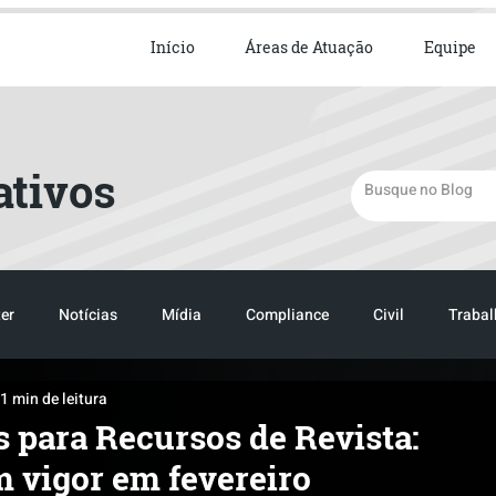
ista em Direito Empresarial
Início
Áreas de Atuação
Equipe
ativos
er
Notícias
Mídia
Compliance
Civil
Trabal
1 min de leitura
TRANSPORTE
LOGISTICA
s para Recursos de Revista:
m vigor em fevereiro