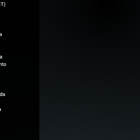
ST) 
a 
a 
nto 
da 
a 