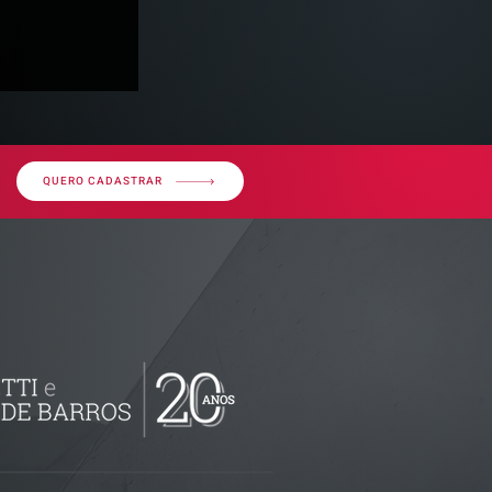
QUERO CADASTRAR
ssos sobre
uda gestão
istas