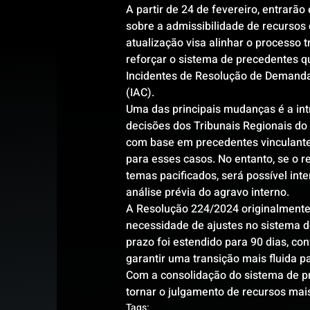
A partir de 24 de fevereiro, entrarã
sobre a admissibilidade de recursos 
atualização visa alinhar o processo t
reforçar o sistema de precedentes qua
Incidentes de Resolução de Demanda
(IAC).
Uma das principais mudanças é a int
decisões dos Tribunais Regionais do
com base em precedentes vinculantes
para esses casos. No entanto, se o re
temas pacificados, será possível int
análise prévia do agravo interno.
A Resolução 224/2024 originalmente 
necessidade de ajustes no sistema do
prazo foi estendido para 90 dias, c
garantir uma transição mais fluida p
Com a consolidação do sistema de pr
tornar o julgamento de recursos mais 
Tags: