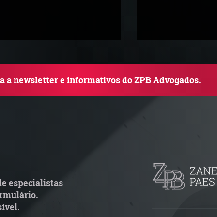
ba a newsletter e informativos do ZPB Advogados.
rupo de Estudos ZPB -
STF libera proce
arco Legal dos Seguros
pejotização e m
de ações trabalh
e especialistas
rmulário.
ível.