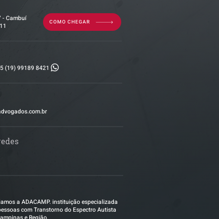
7 - Cambuí
COMO CHEGAR
011
5 (19) 99189 8421
advogados.com.br
redes
amos a ADACAMP. instituição especializada
essoas com Transtorno do Espectro Autista
ampinas e Região.