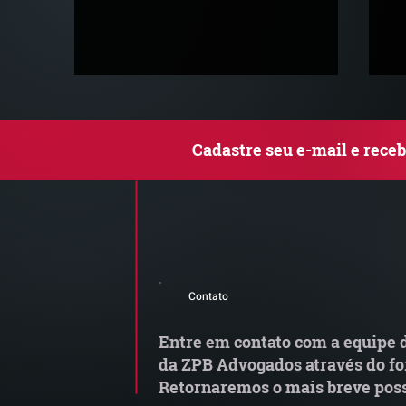
Cadastre seu e-mail e rece
MP do Frete altera regras
G
do transporte rodoviário de
M
Contato
cargas e exige atenção das
transportadoras
Entre em contato com a equipe d
da ZPB Advogados através do fo
Retornaremos o mais breve poss