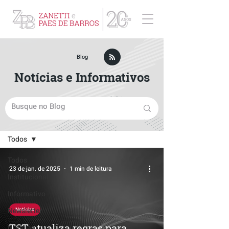
ZPB Advogados - Especialista em Direito Empresarial
Blog
Notícias e Informativos
Blog
Todos
Todos
23 de jan. de 2025
1 min de leitura
Institucional
Informativo
Newsletter
Notícias
TST atualiza regras para
Notícias