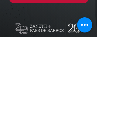
Localização
R. dos Bandeirantes, 707 - Cambuí
Campinas - SP,
13024-011
Telefones
+55 (19) 3252 6029
/
+55 (19) 99189 8421
Trabalhe conosco
recursoshumanos@zpbadvogados.com.b
r