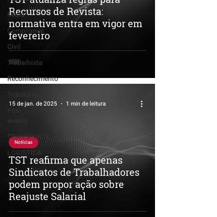
Recursos de Revista:
Mídia
normativa entra em vigor em
Compliance
fevereiro
Civil
Trabalhista
Reconhecimento
Tributário
15 de jan. de 2025
1 min de leitura
Pós-
evento
TRANSPORTE
Notícias
LOGISTICA
TST reafirma que apenas
Sindicatos de Trabalhadores
podem propor ação sobre
Reajuste Salarial