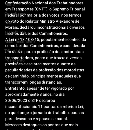
Confederação Nacional dos Trabalhadores 
Mídia
em Transportes (CNTT), o Supremo Tribunal 
Compliance
Federal por maioria dos votos, nos termos 
do voto do Relator Ministro Alexandre de 
Civil
Morais, declarou inconstitucionais diversos 
Trabalhista
trechos da Lei dos Caminhoneiros.
A Lei nº 13.103/15, popularmente conhecida 
Reconhecimento
como Lei dos Caminhoneiros, é considerada 
Tributário
um marco para a profissão dos motoristas e 
transportadora, posto que trouxe diversas 
Pós-evento
previsões e esclarecimentos quanto as 
peculiaridades da profissão dos motoristas 
de caminhão, principalmente aqueles que 
transcorrem longas distancias.
Entretanto, apesar de ter vigorado por 
aproximadamente 8 anos, no dia 
30/06/2023 o STF declarou 
inconstitucionais 11 pontos da referida Lei, 
no que tange a jornada de trabalho, pausas 
para descanso e repouso semanal.
Merecem destaques os pontos que mais 