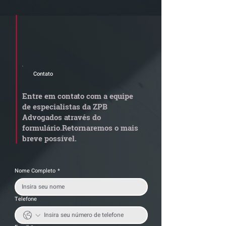
Cadastre seu e-mail e receba a
newsletter e informativos do ZPB
Advogados.
Contato
Radar Reforma
ConJur destaca
Tributária - Cronograma
obtida pelo ZPB
Entre em contato com a equipe
de documentos fiscais
Imunidade de I
de especialistas da ZPB
exige revisão
integralização 
Advogados através do
operacional pelas
social não é
formulário.
Retornaremos o mais
empresas
condicionada à 
breve possível.
da empresa
Nome Completo
*
Telefone