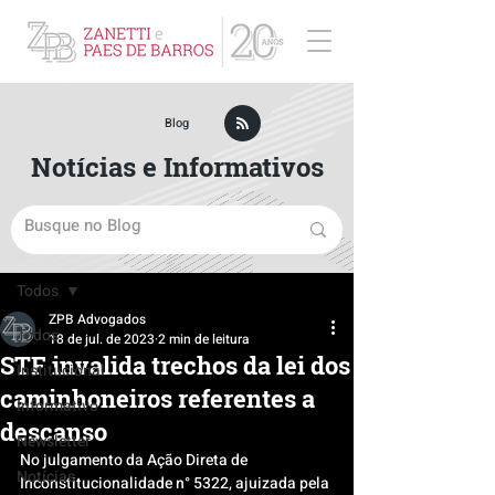
ZPB Advogados - Especialista em Direito Empresarial
Blog
Notícias e Informativos
Post
Todos
ZPB Advogados
Todos
18 de jul. de 2023
2 min de leitura
STF invalida trechos da lei dos
Institucional
caminhoneiros referentes a
Informativo
descanso
Newsletter
No julgamento da Ação Direta de 
Notícias
Inconstitucionalidade n° 5322, ajuizada pela 