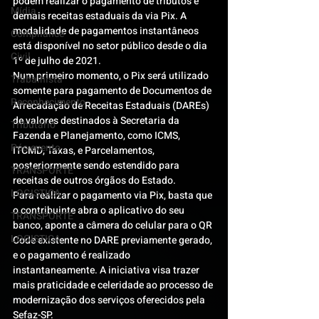
podem realizar o pagamento de tributos e 
Mídia
demais receitas estaduais da via Pix. A 
modalidade de pagamentos instantâneos 
Compliance
está disponível no setor público desde o dia 
Civil
1º de julho de 2021.
Num primeiro momento, o Pix será utilizado 
Trabalhista
somente para pagamento de Documentos de 
Reconhecimento
Arrecadação de Receitas Estaduais (DAREs) 
de valores destinados à Secretaria da 
Tributário
Fazenda e Planejamento, como ICMS, 
Pós-evento
ITCMD, Taxas, e Parcelamentos, 
posteriormente sendo estendido para 
TRANSPORTE
receitas de outros órgãos do Estado.
LOGISTICA
Para realizar o pagamento via Pix, basta que 
o contribuinte abra o aplicativo do seu 
TRANSPORTE
banco, aponte a câmera do celular para o QR 
LOGISTICA
Code existente no DARE previamente gerado, 
e o pagamento é realizado 
instantaneamente. A iniciativa visa trazer 
mais praticidade e celeridade ao processo de 
modernização dos serviços oferecidos pela 
Sefaz-SP.