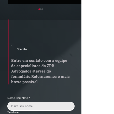
Cadastre seu e-mail e receba a
newsletter e informativos do ZPB
Advogados.
Contato
STJ admite
Quem arremata
aposentadoria especial
em leilão respo
Entre em contato com a equipe
por penosidade e acende
dívida condomi
de especialistas da ZPB
alerta para
anterior?
Advogados através do
transportadoras
formulário.
Retornaremos o mais
breve possível.
Nome Completo
*
Telefone