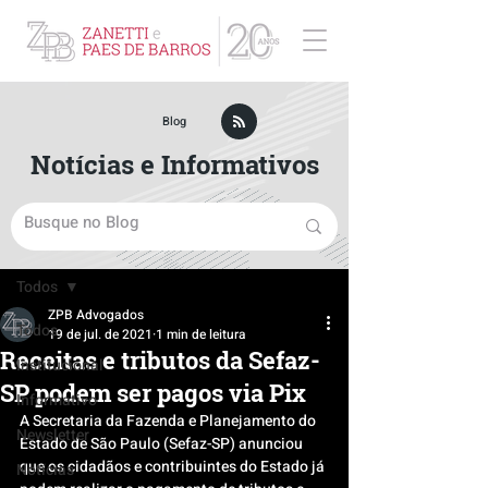
ZPB Advogados - Especialista em Direito Empresarial
Blog
Notícias e Informativos
Post
Todos
ZPB Advogados
Todos
19 de jul. de 2021
1 min de leitura
Receitas e tributos da Sefaz-
Institucional
SP podem ser pagos via Pix
Informativo
A Secretaria da Fazenda e Planejamento do 
Newsletter
Estado de São Paulo (Sefaz-SP) anunciou 
que os cidadãos e contribuintes do Estado já 
Notícias