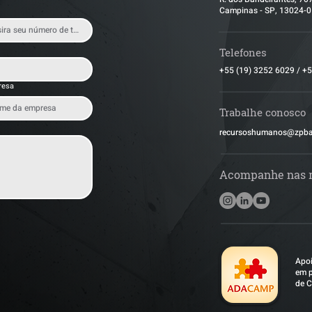
Campinas - SP, 13024-
Telefones
+55 (19) 3252 6029
/
+5
resa
Trabalhe conosco
​recursoshumanos@zpb
Acompanhe nas 
Apoi
em p
de C