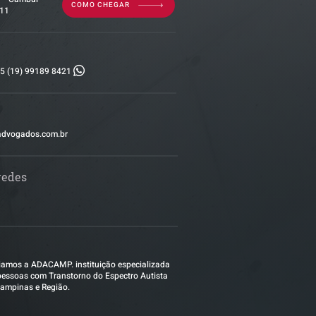
COMO CHEGAR
011
5 (19) 99189 8421
advogados.com.br
redes
amos a ADACAMP. instituição especializada
essoas com Transtorno do Espectro Autista
ampinas e Região.