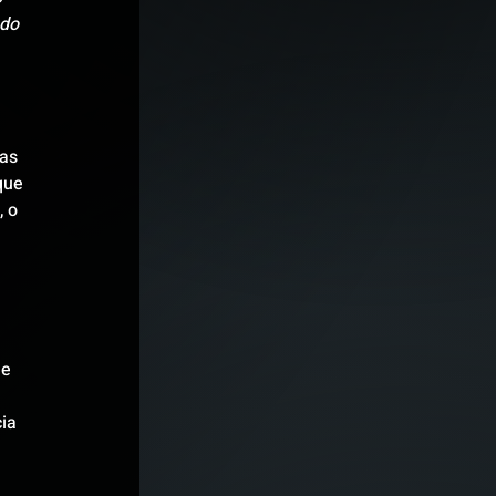
do 
as 
que 
 o 
e 
ia 