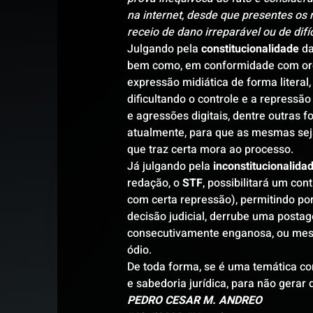
na internet, desde que presentes os 
receio de dano irreparável ou de difíc
Julgando pela 
constitucionalidade
 d
bem como, em conformidade com orde
expressão midiática de forma literal
dificultando o controle e a repress
e agressões digitais, dentre outras 
atualmente, para que as mesmas sejam
que traz certa mora ao processo.
Já julgando pela 
inconstitucionalida
redação, o 
STF
, possibilitará um con
com certa repressão), permitindo por
decisão judicial, derrube uma posta
consecutivamente enganosa, ou mes
ódio.
De toda forma, se é uma temática com
e sabedoria jurídica, para não gerar 
PEDRO CESAR M. ANDREO