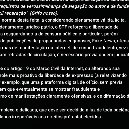
requisitos de verossimilhança da alegação do autor e de funda
il reparação”. (Grifo nosso).
a norma, desta feita, a considerando plenamente válida, lícita, 
namento jurídico pátrio, o 
STF
 reforçara a liberdade de 
, a resguardando-a da censura pública e particular, porém 
ão de publicações de propagandas enganosas, Fake News, ofens
formas de manifestação na Internet, de cunho fraudulento, vez 
 retiradas de circulação, é necessário previa ondem judicial,
de
 do artigo 19 do Marco Civil da Internet, ou alterando sua 
trole mais proativo da liberdade de expressão (a relativizando 
 exemplo, que uma plataforma digital, de ofício, sem previa 
gem que eventualmente se mostrar fraudulenta e 
mo de manifestações claramente ofensivas, e de difamação d
plexa e delicada, que deve ser decidida a luz de toda paciênc
danos irreparáveis aos direitos pré-estabelecidos.