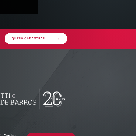
QUERO CADASTRAR
imóvel em
por dívida
erior?
7 - Cambuí