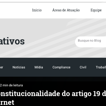
ista em Direito Empresarial
Início
Áreas de Atuação
Equipe
ativos
er
Notícias
Mídia
Compliance
Civil
Trabal
2 min de leitura
TRANSPORTE
LOGISTICA
TRANSPORTE
LOGIST
onstitucionalidade do artigo 19 
ernet