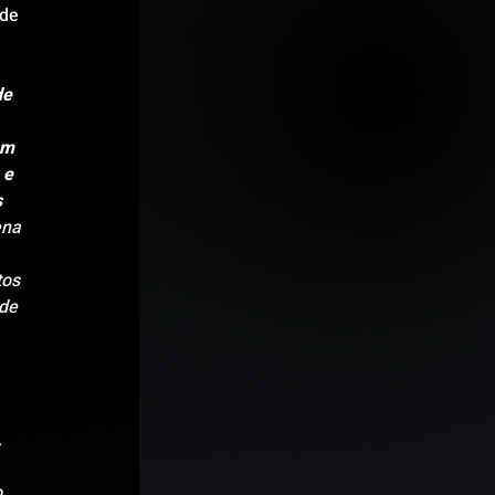
de 
de 
em 
 e 
 
ena 
 
tos 
de 
 
 