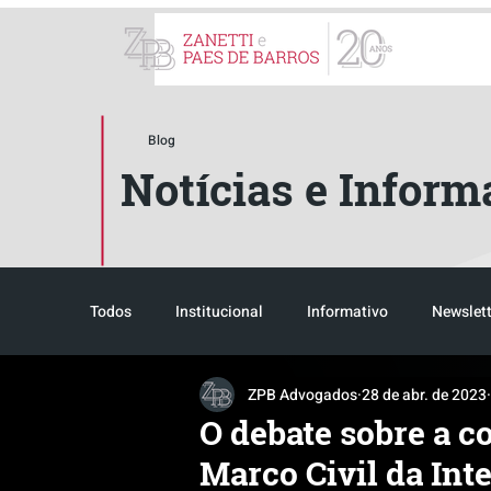
ZPB Advogados - Especial
Blog
Notícias e Inform
Todos
Institucional
Informativo
Newslett
ZPB Advogados
28 de abr. de 2023
Reconhecimento
Tributário
Pós-evento
O debate sobre a c
Marco Civil da Int