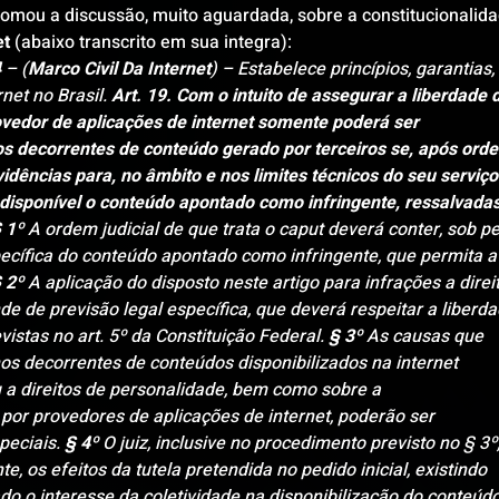
omou a discussão, muito aguardada, sobre a constitucionalida
et
 (abaixo transcrito em sua integra):
4
 – (
Marco Civil Da Internet
) – Estabelece princípios, garantias, 
net no Brasil. 
Art. 19. Com o intuito de assegurar a liberdade 
ovedor de aplicações de internet somente poderá ser 
os decorrentes de conteúdo gerado por terceiros se, após ord
vidências para, no âmbito e nos limites técnicos do seu serviço
ndisponível o conteúdo apontado como infringente, ressalvadas
 1º
 A ordem judicial de que trata o caput deverá conter, sob p
specífica do conteúdo apontado como infringente, que permita a
 2º
 A aplicação do disposto neste artigo para infrações a direi
de de previsão legal específica, que deverá respeitar a liberda
istas no art. 5º da Constituição Federal. 
§ 3º
 As causas que 
s decorrentes de conteúdos disponibilizados na internet 
 a direitos de personalidade, bem como sobre a 
por provedores de aplicações de internet, poderão ser 
eciais. 
§ 4º
 O juiz, inclusive no procedimento previsto no § 3º,
e, os efeitos da tutela pretendida no pedido inicial, existindo 
do o interesse da coletividade na disponibilização do conteúdo