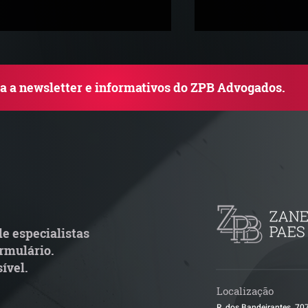
ba a newsletter e informativos do ZPB Advogados.
TJ admite aposentadoria
Quem arremata 
special por penosidade e
leilão responde 
cende alerta para
condominial ant
ransportadoras
e especialistas
rmulário.
ível.
Localização
R. dos Bandeirantes, 70