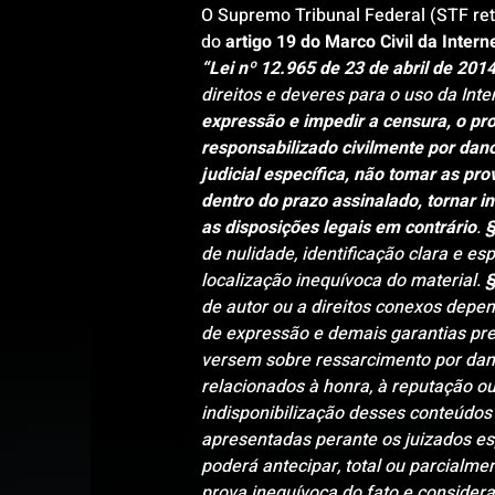
O Supremo Tribunal Federal (STF ret
do 
artigo 19 do Marco Civil da Intern
“Lei nº 12.965 de 23 de abril de 201
direitos e deveres para o uso da Inter
expressão e impedir a censura, o pr
responsabilizado civilmente por dan
judicial específica, não tomar as pro
dentro do prazo assinalado, tornar i
as disposições legais em contrário
. 
§
de nulidade, identificação clara e e
localização inequívoca do material. 
§
de autor ou a direitos conexos depen
de expressão e demais garantias prev
versem sobre ressarcimento por dano
relacionados à honra, à reputação ou
indisponibilização desses conteúdos 
apresentadas perante os juizados esp
poderá antecipar, total ou parcialment
prova inequívoca do fato e considera