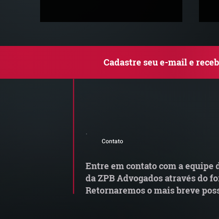
Cadastre seu e-mail e rece
Comunicado Importante |
S
Alerta de Tentativa de
e
Contato
Fraude
a
t
Entre em contato com a equipe d
da ZPB Advogados através do fo
Retornaremos o mais breve poss