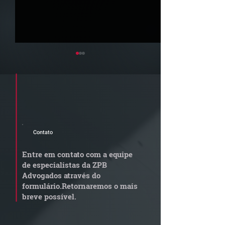
Cadastre seu e-mail e receba a
newsletter e informativos do ZPB
Advogados.
Contato
Newsletter Junho 2026 |
Newsletter Maio
Confira os destaques do
Confira os dest
Entre em contato com a equipe
mês
mês
de especialistas da ZPB
Advogados através do
formulário.
Retornaremos o mais
breve possível.