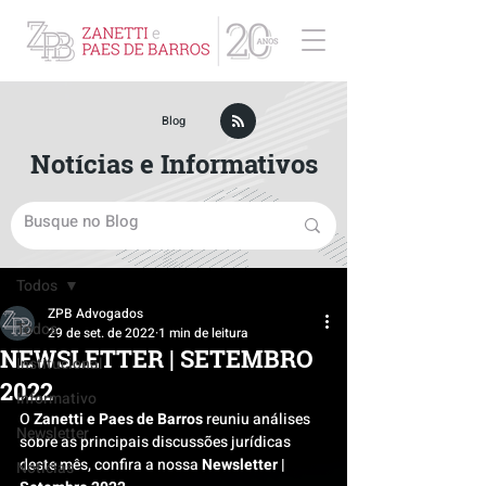
ZPB Advogados - Especialista em Direito Empresarial
Blog
Notícias e Informativos
Post
Todos
ZPB Advogados
Todos
29 de set. de 2022
1 min de leitura
NEWSLETTER | SETEMBRO
Institucional
2022
Informativo
O 
Zanetti e Paes de Barros
 reuniu análises 
Newsletter
sobre as principais discussões jurídicas 
deste mês, confira a nossa 
Newsletter | 
Notícias