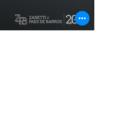
Localização
R. dos Bandeirantes, 707 - Cambuí
Campinas - SP,
13024-011
Telefones
+55 (19) 3252 6029
/
+55 (19) 99189 8421
Trabalhe conosco
recursoshumanos@zpbadvogados.com.b
r