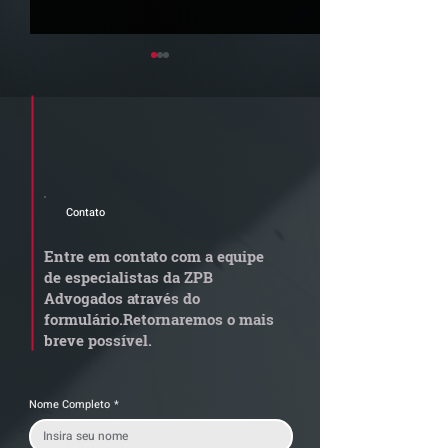
Cadastre seu e-mail e receba a
newsletter e informativos do ZPB
Advogados.
Contato
Newsletter Junho 2026 |
Newsletter Maio
Confira os destaques do
Confira os dest
Entre em contato com a equipe
mês
mês
de especialistas da ZPB
Advogados através do
formulário.
Retornaremos o mais
breve possível.
Nome Completo
*