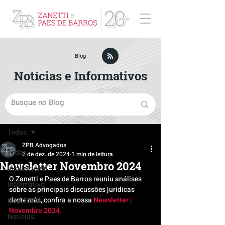
ZPB Advogados - Especialista em Direito Empresarial
Blog
Notícias e Informativos
Post
Todos
ZPB Advogados
Todos
2 de dez. de 2024
1 min de leitura
Newsletter Novembro 2024
Institucional
O Zanetti e Paes de Barros reuniu análises 
Informativo
sobre as principais discussões jurídicas 
deste mês, confira a nossa 
Newsletter | 
Newsletter
Novembro 2024.
Notícias