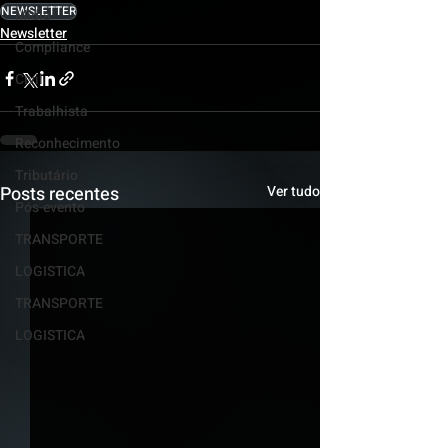
NEWSLETTER
Mídia
Newsletter
Compliance
Civil
Trabalhista
Reconhecimento
Tributário
Posts recentes
Ver tudo
Pós-evento
TRANSPORTE
LOGISTICA
TRANSPORTE
LOGISTICA