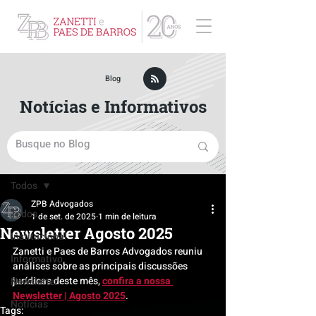
ZPB Advogados - Especialista em Direito Empresarial
Blog
Notícias e Informativos
Post
Todos
ZPB Advogados
Todos
1 de set. de 2025
1 min de leitura
Newsletter Agosto 2025
Institucional
Zanetti e Paes de Barros Advogados reuniu 
Informativo
análises sobre as principais discussões 
jurídicas deste mês, 
confira a nossa 
Newsletter
Newsletter | Agosto 2025
.
Notícias
Tags: