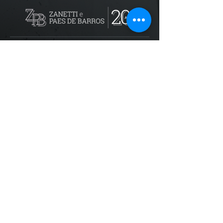
Localização
R. dos Bandeirantes, 707 - Cambuí
Campinas - SP,
13024-011
Telefones
+55 (19) 3252 6029
/
+55 (19) 99189 8421
Trabalhe conosco
recursoshumanos@zpbadvogados.com.b
r
Acompanhe nas redes