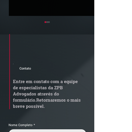
Cadastre seu e-mail e receba a
newsletter e informativos do ZPB
Advogados.
Contato
Newsletter Junho 2026 |
Newsletter Maio
Confira os destaques do
Confira os dest
Entre em contato com a equipe
mês
mês
de especialistas da ZPB
Advogados através do
formulário.
Retornaremos o mais
breve possível.
Nome Completo
*