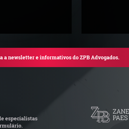
ba a newsletter e informativos do ZPB Advogados.
ewsletter Junho 2026 |
Newsletter Maio
onfira os destaques do mês
Confira os dest
e especialistas
rmulário.