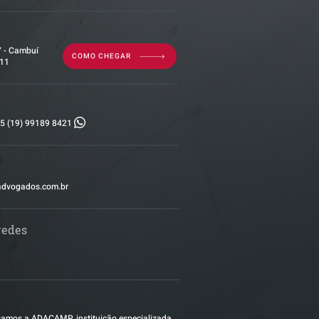
7 - Cambuí
COMO CHEGAR
011
5 (19) 99189 8421
advogados.com.br
redes
amos a ADACAMP. instituição especializada