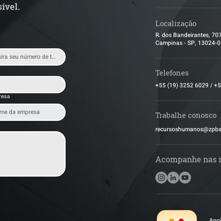
ível.
Localização
R. dos Bandeirantes, 70
Campinas - SP, 13024-
Telefones
+55 (19) 3252 6029
/
+5
resa
Trabalhe conosco
​recursoshumanos@zpb
Acompanhe nas 
Apoi