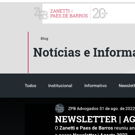
ZPB Advogados - Especial
Blog
Notícias e Inform
Todos
Institucional
Informativo
Newslett
ZPB Advogados
31 de ago. de 2022
Reconhecimento
Tributário
Pós-evento
NEWSLETTER | AG
O 
Zanetti e Paes de Barros
 reuniu an