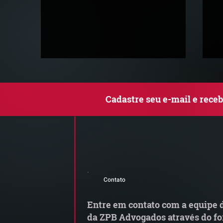
Cadastre seu e-mail e rece
Newsletter Planejamento
N
Sucessório e Patrimonial #2
C
Contato
Entre em contato com a equipe d
da ZPB Advogados através do fo