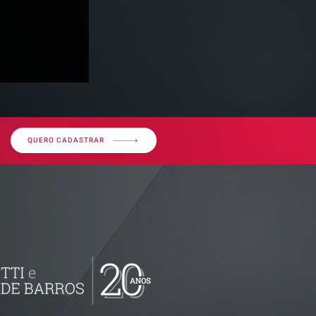
QUERO CADASTRAR
 2026 |
aques do mês