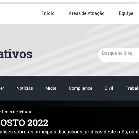
ista em Direito Empresarial
Início
Áreas de Atuação
Equipe
ativos
er
Notícias
Mídia
Compliance
Civil
Trabal
1 min de leitura
TRANSPORTE
LOGISTICA
TRANSPORTE
LOGIST
OSTO 2022
álises sobre as principais discussões jurídicas deste mês, conf