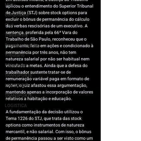
Mídia
aplicou o entendimento do Superior Tribunal 
de Justiça (STJ) sobre stock options para 
Compliance
excluir o bônus de permanência do cálculo 
Civil
das verbas rescisórias de um executivo. A 
sentença, proferida pela 66ª Vara do 
Trabalhista
Trabalho de São Paulo, reconheceu que o 
Reconhecimento
pagamento, feito em ações e condicionado à 
permanência por três anos, não tem 
Tributário
natureza salarial por não ser habitual nem 
Pós-evento
vinculado a metas. Ainda que a defesa do 
trabalhador sustente tratar-se de 
TRANSPORTE
remuneração variável paga em formato de 
LOGISTICA
ações, o juiz afastou essa argumentação, 
mantendo apenas a incorporação de valores 
TRANSPORTE
relativos a habitação e educação. 
LOGISTICA
A fundamentação da decisão utilizou o 
Tema 1226 do STJ, que trata das stock 
options como instrumentos de natureza 
mercantil, e não salarial. Com isso, o bônus 
de permanência passou a ser visto como um 