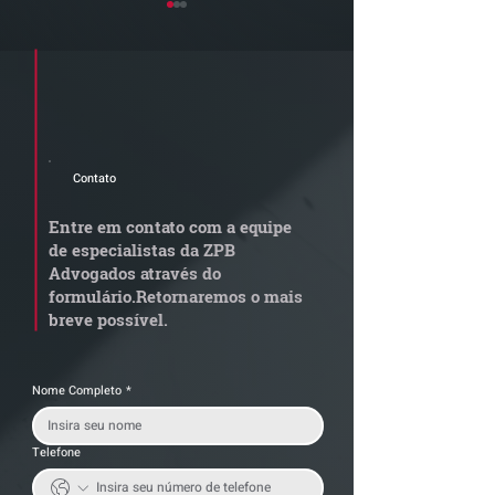
Cadastre seu e-mail e receba a
newsletter e informativos do ZPB
Advogados.
Contato
Grupo de Estudos ZPB -
STF libera proc
Marco Legal dos Seguros
sobre pejotizaç
Entre em contato com a equipe
muda gestão de
de especialistas da ZPB
trabalhistas
Advogados através do
formulário.
Retornaremos o mais
breve possível.
Nome Completo
*
Telefone