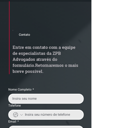
Cadastre seu e-mail e receba a
newsletter e informativos do ZPB
Advogados.
Contato
STF amplia alíquota
STJ admite
zero de IBS e CBS para
aposentadoria 
Entre em contato com a equipe
pessoas com TEA nível 1
por penosidade
de especialistas da ZPB
alerta para
Advogados através do
transportadora
formulário.
Retornaremos o mais
breve possível.
Nome Completo
*
Telefone
Email
*