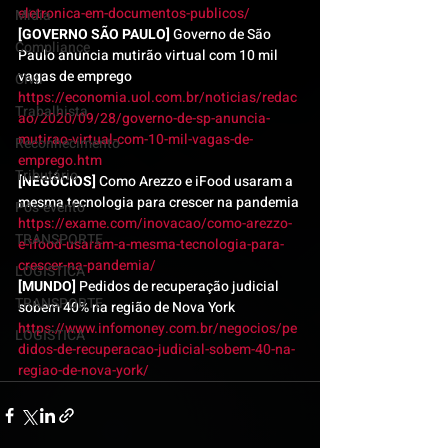
eletronica-em-documentos-publicos/
Mídia
[GOVERNO SÃO PAULO] 
Governo de São 
Compliance
Paulo anuncia mutirão virtual com 10 mil 
vagas de emprego
Civil
https://economia.uol.com.br/noticias/redac
Trabalhista
ao/2020/09/28/governo-de-sp-anuncia-
mutirao-virtual-com-10-mil-vagas-de-
Reconhecimento
emprego.htm
Tributário
[NEGÓCIOS]
 Como Arezzo e iFood usaram a 
mesma tecnologia para crescer na pandemia
Pós-evento
https://exame.com/inovacao/como-arezzo-
TRANSPORTE
e-ifood-usaram-a-mesma-tecnologia-para-
crescer-na-pandemia/
LOGISTICA
[MUNDO]
 Pedidos de recuperação judicial 
TRANSPORTE
sobem 40% na região de Nova York
https://www.infomoney.com.br/negocios/pe
LOGISTICA
didos-de-recuperacao-judicial-sobem-40-na-
regiao-de-nova-york/