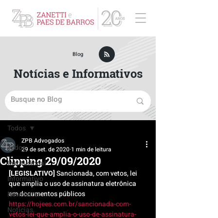
ZPB Advogados - Especialista em Direito Empresarial
Blog
Notícias e Informativos
Post
Todos
ZPB Advogados
Todos
29 de set. de 2020
1 min de leitura
Clipping 29/09/2020
Institucional
[LEGISLATIVO]
 Sancionada, com vetos, lei 
Informativo
que amplia o uso de assinatura eletrônica 
em documentos públicos
Newsletter
https://hojees.com.br/sancionada-com-
Notícias
vetos-lei-que-amplia-o-uso-de-assinatura-