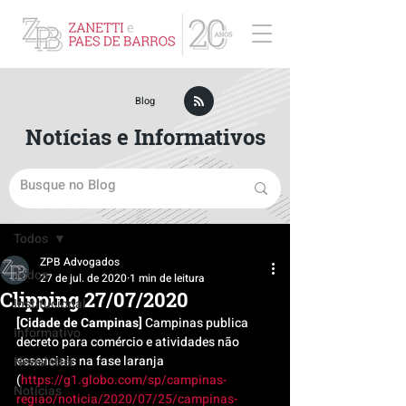
ZPB Advogados - Especialista em Direito Empresarial
Blog
Notícias e Informativos
Post
Todos
ZPB Advogados
Todos
27 de jul. de 2020
1 min de leitura
Clipping 27/07/2020
Institucional
[Cidade de Campinas]
 Campinas publica 
Informativo
decreto para comércio e atividades não 
essenciais na fase laranja 
Newsletter
(
https://g1.globo.com/sp/campinas-
Notícias
regiao/noticia/2020/07/25/campinas-