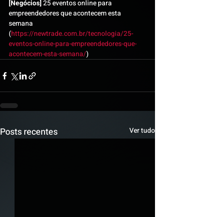
[Negócios]
 25 eventos online para 
empreendedores que acontecem esta 
semana 
(
https://newtrade.com.br/tecnologia/25-
eventos-online-para-empreendedores-que-
acontecem-esta-semana/
)
Posts recentes
Ver tudo