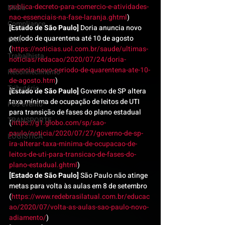
publica-decreto-para-comercio-e-atividades-
Mídia
nao-essenciais-na-fase-laranja.ghtml
)
Compliance
[Estado de São Paulo]
 Doria anuncia novo 
período de quarentena até 10 de agosto 
Civil
(
https://noticias.uol.com.br/saude/ultimas-
Trabalhista
noticias/redacao/2020/07/24/doria-
anuncia-novo-periodo-de-quarentena-ate-10-
Reconhecimento
de-agosto.htm
)
Tributário
[Estado de São Paulo]
 Governo de SP altera 
taxa mínima de ocupação de leitos de UTI 
Pós-evento
para transição de fases do plano estadual 
TRANSPORTE
(
https://g1.globo.com/sp/sao-
paulo/noticia/2020/07/27/governo-de-sp-
LOGISTICA
ira-alterar-taxa-minima-de-ocupacao-de-
leitos-de-uti-para-transicao-de-fases-do-
plano-estadual.ghtml
)
[Estado de São Paulo]
 São Paulo não atinge 
metas para volta às aulas em 8 de setembro 
(
https://www.redebrasilatual.com.br/educac
ao/2020/07/volta-as-aulas-sao-paulo-novo-
adiamento/
)