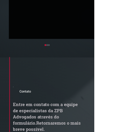
Cadastre seu e-mail e receba a
newsletter e informativos do ZPB
Advogados.
Contato
Quem arremata imóvel
Radar Reforma
em leilão responde por
Tributária - C
Entre em contato com a equipe
dívida condominial
de documentos 
de especialistas da ZPB
anterior?
exige revisão
Advogados através do
operacional pel
formulário.
Retornaremos o mais
empresas
breve possível.