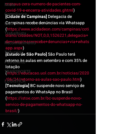
manaus-zera-numero-de-pacientes-com-
Mídia
covid-19-e-encerra-atividades.ghtml
)
Compliance
[Cidade de Campinas]
 Delegacia de 
Campinas recebe denúncias via Whatsapp 
Civil
(
https://www.acidadeon.com/campinas/coti
Trabalhista
diano/cidades/NOT,0,0,1526221,delegacia+
de+campinas+recebe+denuncias+via+whats
Reconhecimento
app.aspx
)
Tributário
[Estado de São Paulo]
 São Paulo terá 
retorno às aulas em setembro e com 35% de 
Pós-evento
lotação 
TRANSPORTE
(
https://educacao.uol.com.br/noticias/2020
/06/24/retorno-as-aulas-sao-paulo.htm
)
LOGISTICA
[Tecnologia]
 BC suspende novo serviço de 
pagamentos do WhatsApp no Brasil 
(
https://istoe.com.br/bc-suspende-novo-
servico-de-pagamentos-do-whatsapp-no-
brasil/
)