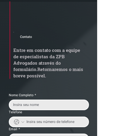
Cadastre seu e-mail e receba a
newsletter e informativos do ZPB
Advogados.
Contato
Quem arremata imóvel
Radar Reforma
em leilão responde por
Tributária - C
Entre em contato com a equipe
dívida condominial
de documentos 
de especialistas da ZPB
anterior?
exige revisão
Advogados através do
operacional pel
formulário.
Retornaremos o mais
empresas
breve possível.
Nome Completo
*
Telefone
Email
*