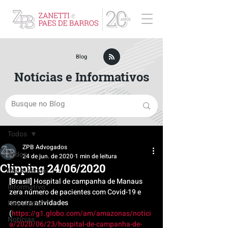
ZPB Advogados - Especialista em Direito Empresarial
Blog
Notícias e Informativos
Post
Todos
ZPB Advogados
Todos
24 de jun. de 2020
1 min de leitura
Clipping 24/06/2020
Institucional
[Brasil]
 Hospital de campanha de Manaus 
Informativo
zera número de pacientes com Covid-19 e 
encerra atividades 
Newsletter
(
https://g1.globo.com/am/amazonas/notici
Notícias
a/2020/06/23/hospital-de-campanha-de-