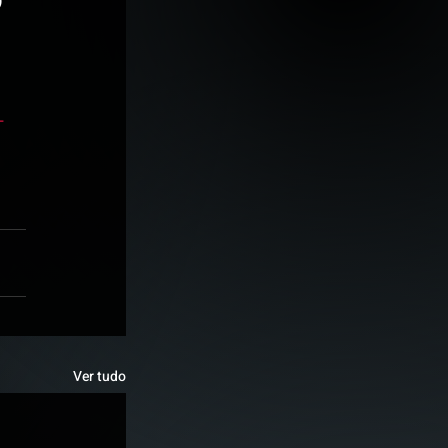
)
-
 
Ver tudo