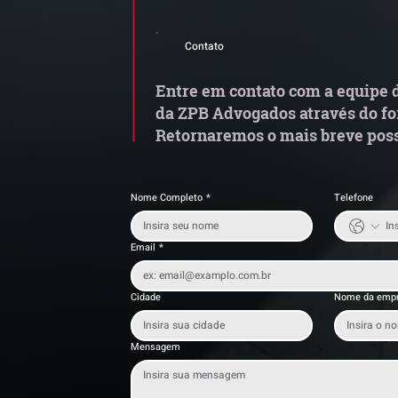
Comunicado Importante |
S
Alerta de Tentativa de
e
Contato
Fraude
a
t
Entre em contato com a equipe d
da ZPB Advogados através do fo
Retornaremos o mais breve poss
Nome Completo
*
Telefone
Email
*
Cidade
Nome da emp
Mensagem