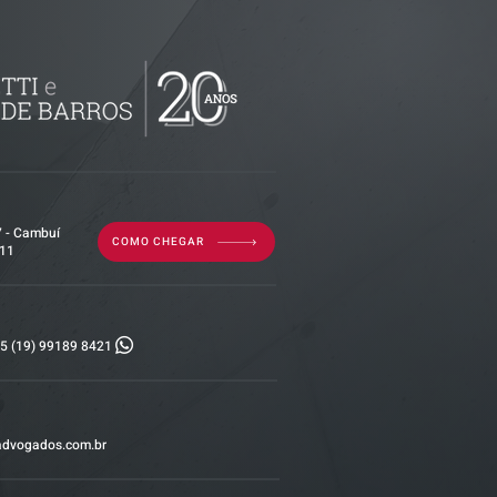
imóvel em
por dívida
erior?
7 - Cambuí
COMO CHEGAR
011
5 (19) 99189 8421
advogados.com.br