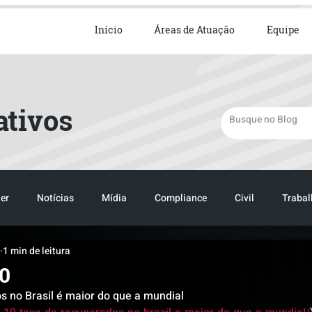
ista em Direito Empresarial
Início
Áreas de Atuação
Equipe
ativos
er
Notícias
Mídia
Compliance
Civil
Trabal
1 min de leitura
TRANSPORTE
LOGISTICA
TRANSPORTE
LOGIST
20
s no Brasil é maior do que a mundial 