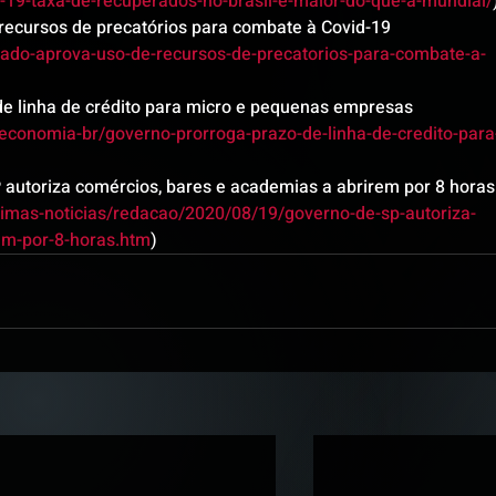
vid-19-taxa-de-recuperados-no-brasil-e-maior-do-que-a-mundial/
recursos de precatórios para combate à Covid-19 
senado-aprova-uso-de-recursos-de-precatorios-para-combate-a-
de linha de crédito para micro e pequenas empresas 
economia-br/governo-prorroga-prazo-de-linha-de-credito-para
 autoriza comércios, bares e academias a abrirem por 8 horas
ltimas-noticias/redacao/2020/08/19/governo-de-sp-autoriza-
em-por-8-horas.htm
)