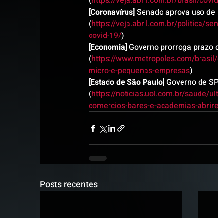
(
https://veja.abril.com.br/brasil/co
[Coronavírus]
 Senado aprova uso de 
(
https://veja.abril.com.br/politica/
covid-19/
)
[Economia]
 Governo prorroga prazo 
(
https://www.metropoles.com/brasil/
micro-e-pequenas-empresas
)
[Estado de São Paulo]
 Governo de SP
(
https://noticias.uol.com.br/saude/u
comercios-bares-e-academias-abrir
Posts recentes