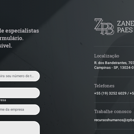
TJ admite aposentadoria
Quem arremata 
special por penosidade e
leilão responde 
cende alerta para
condominial ant
ransportadoras
e especialistas
rmulário.
ível.
Localização
R. dos Bandeirantes, 70
Campinas - SP, 13024-
Telefones
+55 (19) 3252 6029
/
+5
resa
Trabalhe conosco
​recursoshumanos@zpb