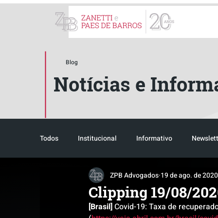
ZPB Advogados - Especial
Blog
Notícias e Inform
Todos
Institucional
Informativo
Newslett
ZPB Advogados
19 de ago. de 2020
Reconhecimento
Tributário
Pós-evento
Clipping 19/08/20
[Brasil]
 Covid-19: Taxa de recuperado