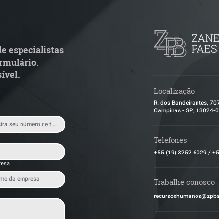
TJ admite aposentadoria
Quem arremata 
special por penosidade e
leilão responde 
cende alerta para
condominial ant
ransportadoras
e especialistas
rmulário.
ível.
Localização
R. dos Bandeirantes, 70
Campinas - SP, 13024-
Telefones
+55 (19) 3252 6029
/
+5
resa
Trabalhe conosco
​recursoshumanos@zpb