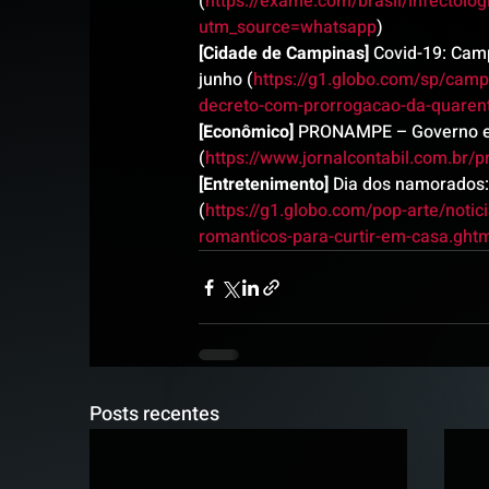
(
https://exame.com/brasil/infectolog
utm_source=whatsapp
)
[Cidade de Campinas]
 Covid-19: Cam
junho (
https://g1.globo.com/sp/camp
decreto-com-prorrogacao-da-quarent
[Econômico]
 PRONAMPE – Governo env
(
https://www.jornalcontabil.com.br
[Entretenimento]
 Dia dos namorados:
(
https://g1.globo.com/pop-arte/not
romanticos-para-curtir-em-casa.ght
Posts recentes