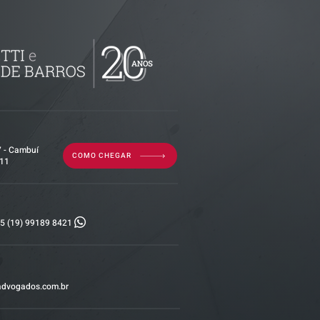
imóvel em
por dívida
erior?
7 - Cambuí
COMO CHEGAR
011
5 (19) 99189 8421
advogados.com.br