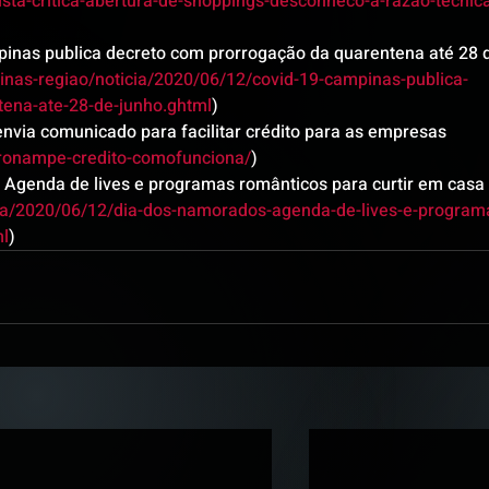
ista-critica-abertura-de-shoppings-desconheco-a-razao-tecnic
pinas publica decreto com prorrogação da quarentena até 28 
inas-regiao/noticia/2020/06/12/covid-19-campinas-publica-
ena-ate-28-de-junho.ghtml
)
ia comunicado para facilitar crédito para as empresas 
/pronampe-credito-comofunciona/
)
 Agenda de lives e programas românticos para curtir em casa 
icia/2020/06/12/dia-dos-namorados-agenda-de-lives-e-program
ml
)