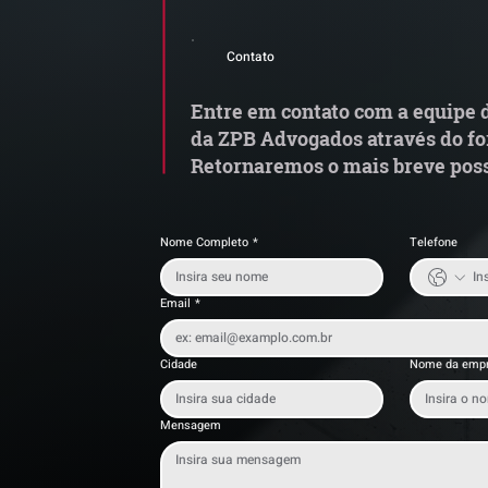
Comunicado Importante |
S
Alerta de Tentativa de
e
Contato
Fraude
a
t
Entre em contato com a equipe d
da ZPB Advogados através do fo
Retornaremos o mais breve poss
Nome Completo
*
Telefone
Email
*
Cidade
Nome da emp
Mensagem