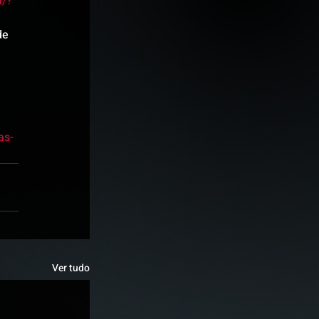
a/?
de 
as-
Ver tudo