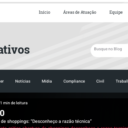
ista em Direito Empresarial
Início
Áreas de Atuação
Equipe
ativos
er
Notícias
Mídia
Compliance
Civil
Trabal
1 min de leitura
TRANSPORTE
LOGISTICA
TRANSPORTE
LOGIST
20
ra de shoppings: “Desconheço a razão técnica” 