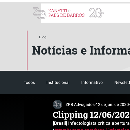
ZPB Advogados - Especial
Blog
Notícias e Inform
Todos
Institucional
Informativo
Newslett
ZPB Advogados
12 de jun. de 2020
Reconhecimento
Tributário
Pós-evento
Clipping 12/06/20
[Brasil]
 Infectologista critica abertu