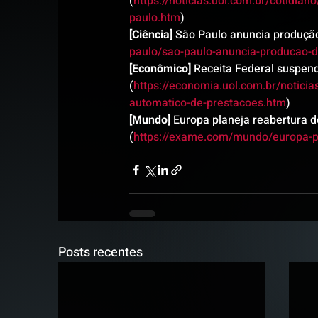
(
https://noticias.uol.com.br/cotidia
paulo.htm
)
[Ciência]
 São Paulo anuncia produção
paulo/sao-paulo-anuncia-producao-d
[Econômico]
 Receita Federal suspen
(
https://economia.uol.com.br/notici
automatico-de-prestacoes.htm
)
[Mundo]
 Europa planeja reabertura d
(
https://exame.com/mundo/europa-pl
Posts recentes