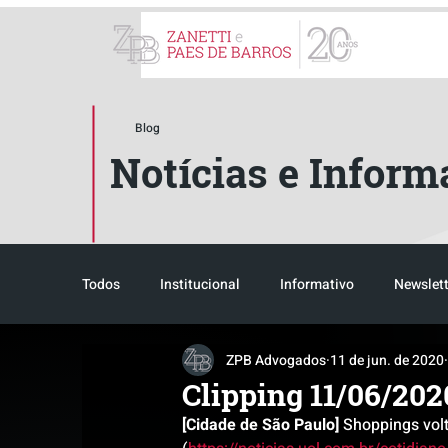
ZPB Advogados - Especial
Blog
Notícias e Inform
Todos
Institucional
Informativo
Newslett
ZPB Advogados
11 de jun. de 2020
Reconhecimento
Tributário
Pós-evento
Clipping 11/06/202
[Cidade de São Paulo]
 Shoppings vol