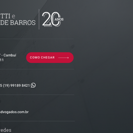
por dívida
erior?
7 - Cambuí
COMO CHEGAR
011
5 (19) 99189 8421
advogados.com.br
redes