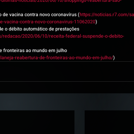
no/ultimas-noticias/2020/06/10/shoppings-reabertura-sao-
 de vacina contra novo coronavírus (
https://noticias.r7.com/s
e-vacina-contra-novo-coronavirus-11062020
)
de o débito automático de prestações 
as/redacao/2020/06/10/receita-federal-suspende-o-debito-
e fronteiras ao mundo em julho 
aneja-reabertura-de-fronteiras-ao-mundo-em-julho/
)