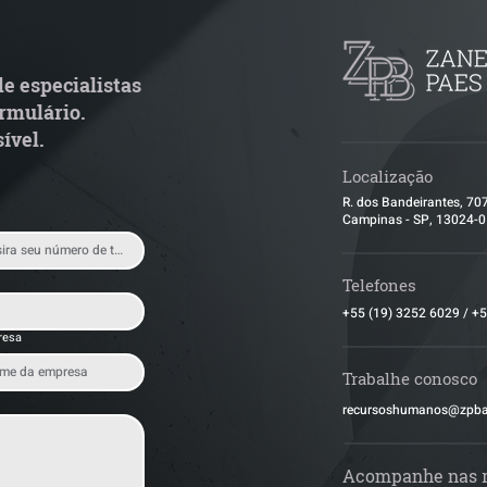
special por penosidade e
leilão responde 
cende alerta para
condominial ant
ransportadoras
e especialistas
rmulário.
ível.
Localização
R. dos Bandeirantes, 70
Campinas - SP, 13024-
Telefones
+55 (19) 3252 6029
/
+5
resa
Trabalhe conosco
​recursoshumanos@zpb
Acompanhe nas 