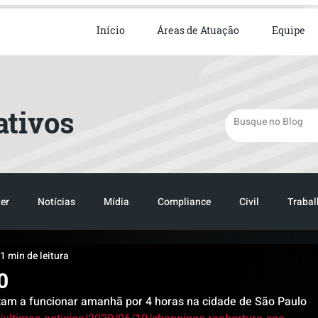
ista em Direito Empresarial
Início
Áreas de Atuação
Equipe
ativos
er
Notícias
Mídia
Compliance
Civil
Trabal
1 min de leitura
TRANSPORTE
LOGISTICA
TRANSPORTE
LOGIST
0
tam a funcionar amanhã por 4 horas na cidade de São Paulo 