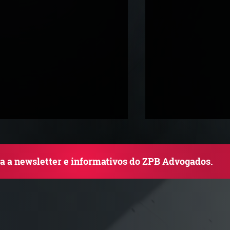
ba a newsletter e informativos do ZPB Advogados.
TJ admite aposentadoria
Quem arremata 