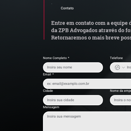
Alerta de Tentativa de
e
Contato
Fraude
a
t
Entre em contato com a equipe d
da ZPB Advogados através do fo
Retornaremos o mais breve poss
Nome Completo
*
Telefone
Email
*
Cidade
Nome da emp
Mensagem