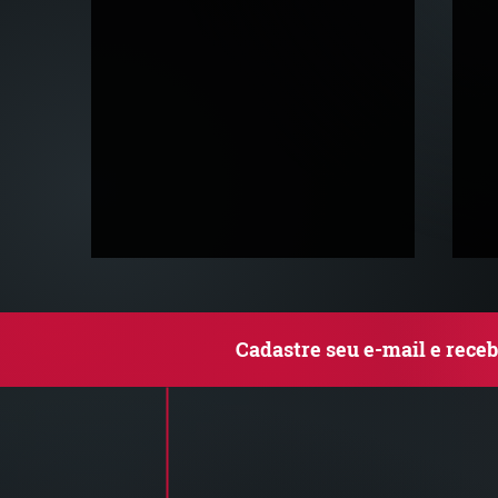
Cadastre seu e-mail e rece
Comunicado Importante |
S