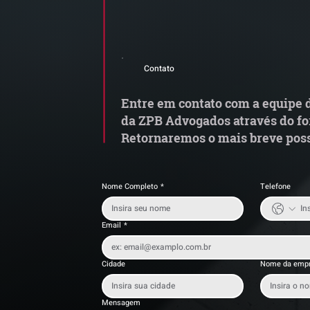
Comunicado Importante |
R
Alerta de Tentativa de
C
Contato
Fraude
fi
o
Entre em contato com a equipe d
da ZPB Advogados através do fo
Retornaremos o mais breve poss
Nome Completo
*
Telefone
Email
*
Cidade
Nome da emp
Mensagem