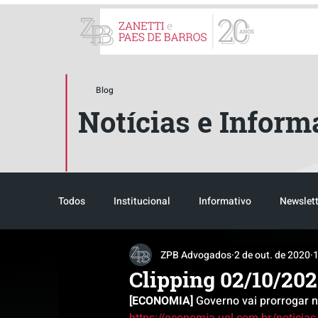
ZPB Advogados - Especial
Blog
Notícias e Inform
Todos
Institucional
Informativo
Newslett
ZPB Advogados
2 de out. de 2020
1
Reconhecimento
Tributário
Pós-evento
Clipping 02/10/20
[ECONOMIA]
 Governo vai prorrogar 