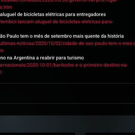
s/estadao-conteudo/2020/09/30/governo-vai-prorrogar-
io.htm
aluguel de bicicletas elétricas para entregadores
embici-lancam-aluguel-de-bicicletas-eletricas-para-
São Paulo tem o mês de setembro mais quente da história
no/ultimas-noticias/2020/10/02/cidade-de-sao-paulo-tem-o-mes-
tm
ino na Argentina a reabrir para turismo
nternacionais/2020-10-01/bariloche-e-o-primeiro-destino-na-
l