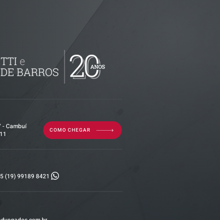
decisão
 - Imunidade
ralização de
o é
tividade da
7 - Cambuí
COMO CHEGAR
011
5 (19) 99189 8421