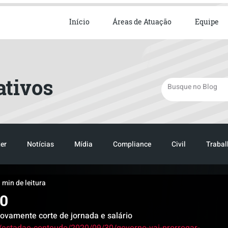
ista em Direito Empresarial
Início
Áreas de Atuação
Equipe
ativos
er
Notícias
Mídia
Compliance
Civil
Trabal
 min de leitura
20
novamente corte de jornada e salário