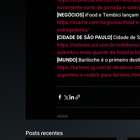
https://economia.uol.com.br/noticia
novamente-corte-de-jornada-e-salar
[NEGÓCIOS]
 iFood e Tembici lançam 
https://exame.com/negocios/ifood-e-t
entregadores/
[CIDADE DE SÃO PAULO]
 Cidade de 
https://noticias.uol.com.br/cotidia
setembro-mais-quente-da-historia.h
[MUNDO]
 Bariloche é o primeiro dest
https://turismo.ig.com.br/destinos-i
argentina-a-reabrir-para-turismo.htm
Posts recentes