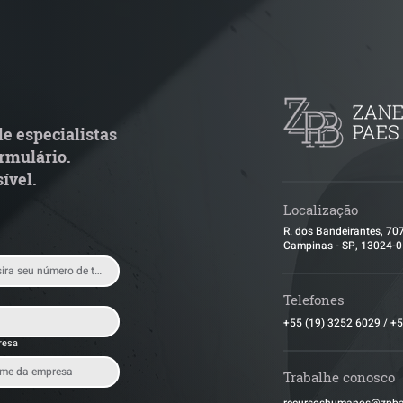
adar Reforma Tributária -
ConJur destaca 
ronograma de documentos
obtida pelo ZPB
scais exige revisão
de ITBI na integ
peracional pelas empresas
capital social nã
e especialistas
condicionada à a
rmulário.
empresa
ível.
Localização
R. dos Bandeirantes, 70
Campinas - SP, 13024-
Telefones
+55 (19) 3252 6029
/
+5
resa
Trabalhe conosco