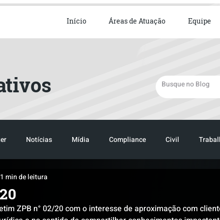
ista em Direito Empresarial
Início
Áreas de Atuação
Equipe
ativos
er
Notícias
Mídia
Compliance
Civil
Trabal
1 min de leitura
TRANSPORTE
LOGISTICA
TRANSPORTE
LOGIST
/20
etim ZPB n° 02/20 com o interesse de aproximação com cliente