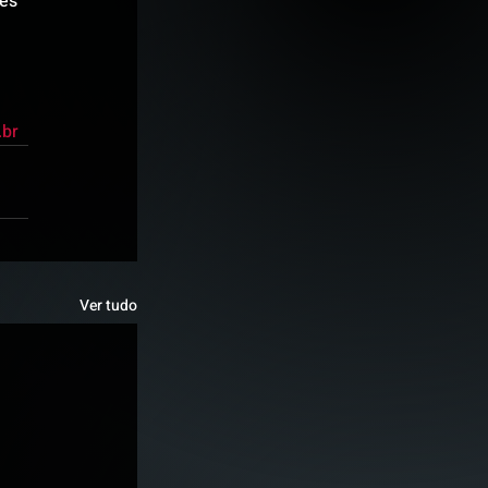
es 
.br
Ver tudo