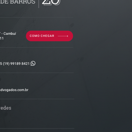
7 - Cambuí
COMO CHEGAR
011
5 (19) 99189 8421
advogados.com.br
redes