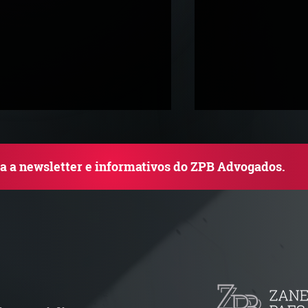
ba a newsletter e informativos do ZPB Advogados.
TJ admite aposentadoria
Quem arremata 
special por penosidade e
leilão responde 
cende alerta para
condominial ant
ransportadoras