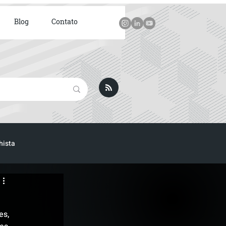
Blog
Contato
hista
ICA
s, 