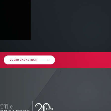
QUERO CADASTRAR
imóvel em
por dívida
erior?