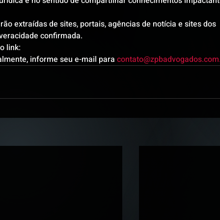
urídica e no sentido de compartilhar conhecimentos impactant
ão extraídas de sites, portais, agências de notícia e sites dos 
a veracidade confirmada.
 link: 
lmente, informe seu e-mail para 
contato@zpbadvogados.com