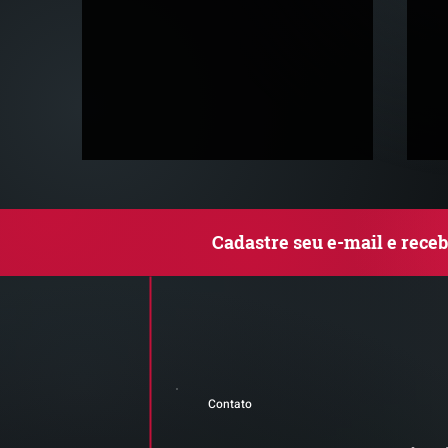
Cadastre seu e-mail e rece
Comunicado Importante |
S
Alerta de Tentativa de
e
Contato
Fraude
a
t