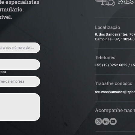
e especialistas
rmulário.
ível.
Localização
R. dos Bandeirantes, 70
Campinas - SP, 13024-
Telefones
+55 (19) 3252 6029
/
+5
resa
Trabalhe conosco
​recursoshumanos@zpb
Acompanhe nas 