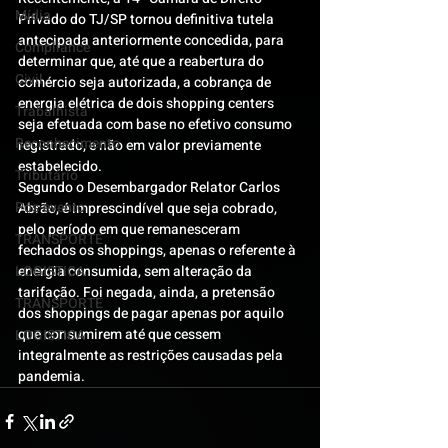
Mídia
Privado do TJ/SP tornou definitiva tutela 
antecipada anteriormente concedida, para 
Compliance
determinar que, até que a reabertura do 
Civil
comércio seja autorizada, a cobrança de 
energia elétrica de dois shopping centers 
Trabalhista
seja efetuada com base no efetivo consumo 
Reconhecimento
registrado, e não em valor previamente 
estabelecido.
Tributário
Segundo o Desembargador Relator Carlos 
Pós-evento
Abrão, é imprescindível que seja cobrado, 
pelo período em que remanesceram 
TRANSPORTE
fechados os shoppings, apenas o referente à 
LOGISTICA
energia consumida, sem alteração da 
tarifação. Foi negada, ainda, a pretensão 
TRANSPORTE
dos shoppings de pagar apenas por aquilo 
que consumirem até que cessem 
LOGISTICA
integralmente as restrições causadas pela 
pandemia.