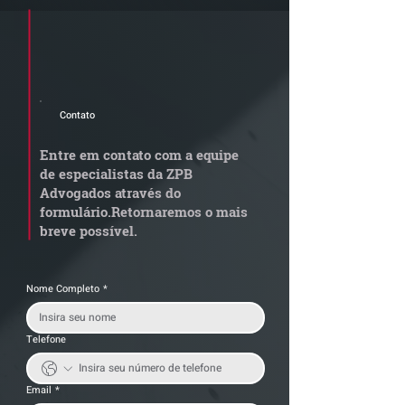
Cadastre seu e-mail e receba a
newsletter e informativos do ZPB
Advogados.
Contato
STJ admite
Quem arremata
aposentadoria especial
em leilão respo
Entre em contato com a equipe
por penosidade e acende
dívida condomi
de especialistas da ZPB
alerta para
anterior?
Advogados através do
transportadoras
formulário.
Retornaremos o mais
breve possível.
Nome Completo
*
Telefone
Email
*