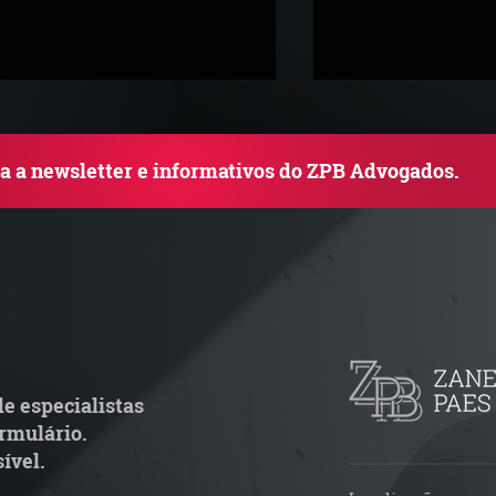
ba a newsletter e informativos do ZPB Advogados.
adar Reforma Tributária -
ConJur destaca 
ronograma de documentos
obtida pelo ZPB
scais exige revisão
de ITBI na integ
peracional pelas empresas
capital social nã
e especialistas
condicionada à a
rmulário.
empresa
ível.