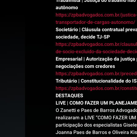
Trabalhista | Justiça do trabalho nã
autônomo
https://zpbadvogados.com.br/justica
transportador-de-cargas-autonomo/
Societário | Cláusula contratual pre
sociedade, decide TJ-SP
https://zpbadvogados.com.br/clausu
de-socio-excluido-da-sociedade-decid
Empresarial | Autorização da justiça
negociações com credores
https://zpbadvogados.com.br/prece
Tributário | Constitucionalidade do 
https://zpbadvogados.com.br/constit
DESTAQUES
LIVE | COMO FAZER UM PLANEJAME
O Zanetti e Paes de Barros Advogados
realizaram a LIVE “COMO FAZER U
participação dos especialistas Gisel
Joanna Paes de Barros e Oliveira Kiss