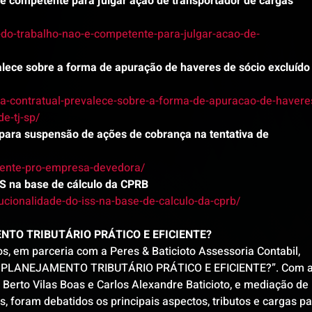
o é competente para julgar ação de transportador de cargas 
-do-trabalho-nao-e-competente-para-julgar-acao-de-
valece sobre a forma de apuração de haveres de sócio excluído
la-contratual-prevalece-sobre-a-forma-de-apuracao-de-havere
e-tj-sp/ 
 para suspensão de ações de cobrança na tentativa de 
dente-pro-empresa-devedora/
ISS na base de cálculo da CPRB
ucionalidade-do-iss-na-base-de-calculo-da-cprb/
NTO TRIBUTÁRIO PRÁTICO E EFICIENTE?
, em parceria com a Peres & Baticioto Assessoria Contabil, 
M PLANEJAMENTO TRIBUTÁRIO PRÁTICO E EFICIENTE?”. Com a
e Berto Vilas Boas e Carlos Alexandre Baticioto, e mediação de 
, foram debatidos os principais aspectos, tributos e cargas pa