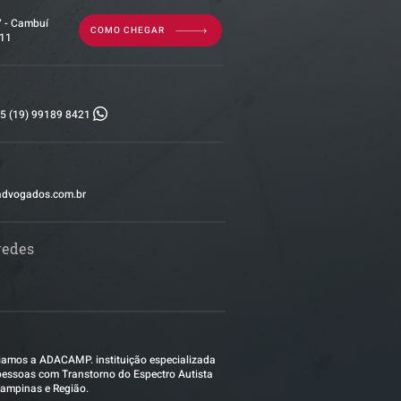
7 - Cambuí
COMO CHEGAR
011
5 (19) 99189 8421
advogados.com.br
redes
amos a ADACAMP. instituição especializada
essoas com Transtorno do Espectro Autista
ampinas e Região.