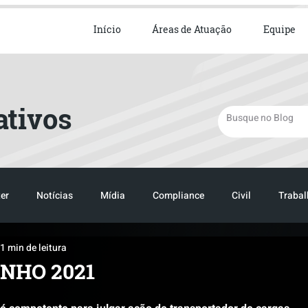
ista em Direito Empresarial
Início
Áreas de Atuação
Equipe
ativos
er
Notícias
Mídia
Compliance
Civil
Trabal
1 min de leitura
TRANSPORTE
LOGISTICA
NHO 2021