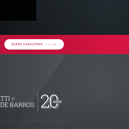
QUERO CADASTRAR
decisão
 - Imunidade
ralização de
o é
tividade da