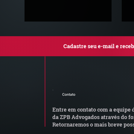
Cadastre seu e-mail e rece
Comunicado Importante |
R
Alerta de Tentativa de
C
Contato
Fraude
fi
o
Entre em contato com a equipe d
da ZPB Advogados através do fo
Retornaremos o mais breve poss