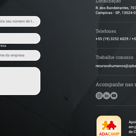
Localização
R. dos Bandeirantes, 70
Campinas - SP, 13024-
Telefones
+55 (19) 3252 6029
/
+5
resa
Trabalhe conosco
​recursoshumanos@zpb
Acompanhe nas 
Apoi
em p
de C