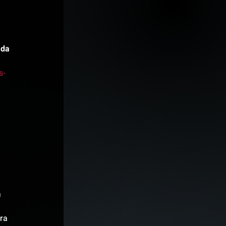
 da 
s-
 
ra 