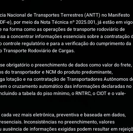
cia Nacional de Transportes Terrestres (ANTT) no Manifesto 
F-e), por meio da Nota Técnica nº 2025.001, já estão em vigor
na forma como as operações de transporte rodoviário de 
ssa a concentrar informações essenciais sobre a contratação 
 o controle regulatório e para a verificação do cumprimento da 
do Transporte Rodoviário de Cargas.
e obrigatório o preenchimento de dados como valor do frete, 
s do transportador e NCM do produto predominante, 
ga lotação e na contratação de Transportadores Autônomos d
tem o cruzamento automático das informações declaradas no 
cluindo a tabela do piso mínimo, o RNTRC, o CIOT e o vale-
er cada vez mais eletrônica, preventiva e baseada em dados, 
esenciais. Inconsistências no preenchimento, valores 
 ausência de informações exigidas podem resultar em rejeiçõ