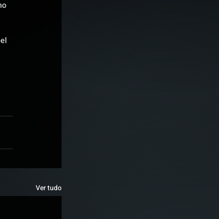
mo 
el 
Ver tudo