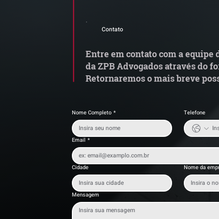
MP do Frete altera regras
G
do transporte rodoviário de
M
Contato
cargas e exige atenção das
transportadoras
Entre em contato com a equipe d
da ZPB Advogados através do fo
Retornaremos o mais breve poss
Nome Completo
*
Telefone
Email
*
Cidade
Nome da emp
Mensagem