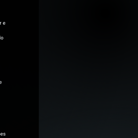
 e 
do 
e 
es 