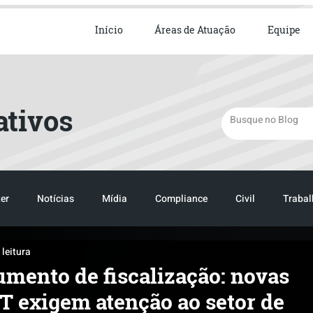
ista em Direito Empresarial
Início
Áreas de Atuação
Equipe
ativos
er
Notícias
Mídia
Compliance
Civil
Trabal
 leitura
TRANSPORTE
LOGISTICA
TRANSPORTE
LOGIST
mento de fiscalização: novas
T exigem atenção ao setor de