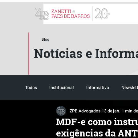
ZPB Advogados - Especial
Blog
Notícias e Inform
Todos
Institucional
Informativo
Newslett
ZPB Advogados
13 de jan.
1 min de
Reconhecimento
Tributário
Pós-evento
MDF-e como instru
exigências da ANT