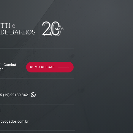
ssos sobre
uda gestão
istas
7 - Cambuí
COMO CHEGAR
011
5 (19) 99189 8421
advogados.com.br