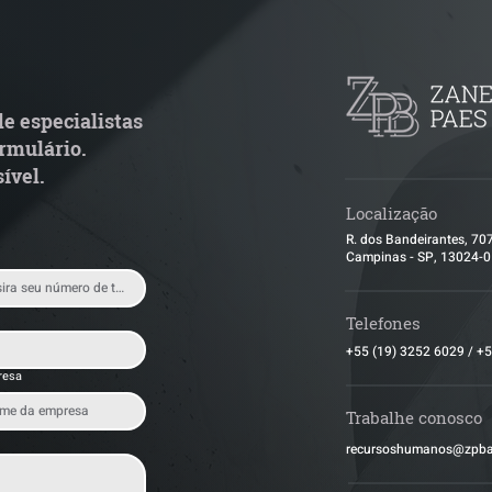
rupo de Estudos ZPB -
STF libera proce
arco Legal dos Seguros
pejotização e m
de ações trabalh
e especialistas
rmulário.
ível.
Localização
R. dos Bandeirantes, 70
Campinas - SP, 13024-
Telefones
+55 (19) 3252 6029
/
+5
resa
Trabalhe conosco
​recursoshumanos@zpb