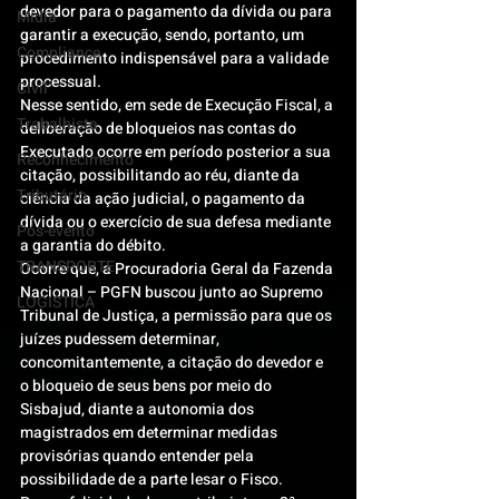
devedor para o pagamento da dívida ou para 
Mídia
garantir a execução, sendo, portanto, um 
Compliance
procedimento indispensável para a validade 
processual.
Civil
Nesse sentido, em sede de Execução Fiscal, a 
Trabalhista
deliberação de bloqueios nas contas do 
Executado ocorre em período posterior a sua 
Reconhecimento
citação, possibilitando ao réu, diante da 
Tributário
ciência da ação judicial, o pagamento da 
dívida ou o exercício de sua defesa mediante 
Pós-evento
a garantia do débito.
TRANSPORTE
Ocorre que, a Procuradoria Geral da Fazenda 
Nacional – PGFN buscou junto ao Supremo 
LOGISTICA
Tribunal de Justiça, a permissão para que os 
juízes pudessem determinar, 
concomitantemente, a citação do devedor e 
o bloqueio de seus bens por meio do 
Sisbajud, diante a autonomia dos 
magistrados em determinar medidas 
provisórias quando entender pela 
possibilidade de a parte lesar o Fisco.