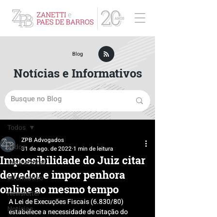
ZPB Advogados - Especialista em Direito Empresarial
Blog
Notícias e Informativos
Post
Todos
ZPB Advogados
Todos
31 de ago. de 2022
1 min de leitura
Impossibilidade do Juiz citar
Institucional
devedor e impor penhora
Informativo
online ao mesmo tempo
Newsletter
A Lei de Execuções Fiscais (6.830/80) 
Notícias
estabelece a necessidade de citação do 