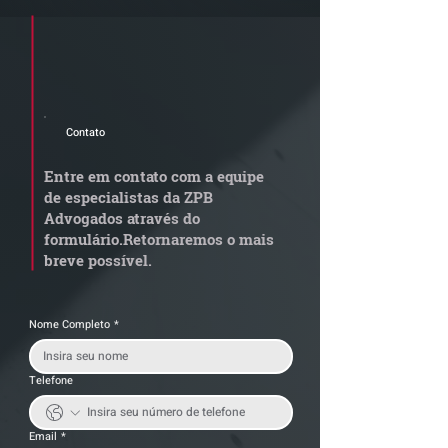
Cadastre seu e-mail e receba a
newsletter e informativos do ZPB
Advogados.
Contato
Quem arremata imóvel
Radar Reforma
em leilão responde por
Tributária - C
Entre em contato com a equipe
dívida condominial
de documentos 
de especialistas da ZPB
anterior?
exige revisão
Advogados através do
operacional pel
formulário.
Retornaremos o mais
empresas
breve possível.
Nome Completo
*
Telefone
Email
*