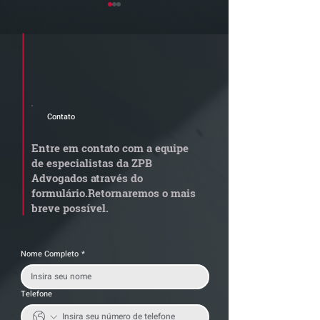
Cadastre seu e-mail e receba a
newsletter e informativos do ZPB
Advogados.
Contato
STJ admite
Quem arremata
aposentadoria especial
em leilão respo
Entre em contato com a equipe
por penosidade e acende
dívida condomi
de especialistas da ZPB
alerta para
anterior?
Advogados através do
transportadoras
formulário.
Retornaremos o mais
breve possível.
Nome Completo
*
Telefone