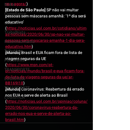
sp-e-agora/
)
Mídia
[Estado de São Paulo]
 SP não vai multar 
Compliance
pessoas sem máscaras amanhã: ‘1º dia será 
educativo’ 
Civil
(
https://noticias.uol.com.br/cotidiano/ultim
Trabalhista
as-noticias/2020/06/30/sp-nao-vai-multar-
pessoas-sem-mascaras-amanha-1-dia-sera-
Reconhecimento
educativo.htm
)
Tributário
[Mundo]
 Brasil e EUA ficam fora de lista de 
viagens seguras da UE 
Pós-evento
(
https://www.msn.com/pt-
TRANSPORTE
br/noticias/mundo/brasil-e-eua-ficam-fora-
de-lista-de-viagens-seguras-da-ue/ar-
LOGISTICA
BB169I18
)
TRANSPORTE
[Mundo]
 Coronavírus: Reabertura dá errado 
nos EUA e serve de alerta ao Brasil 
LOGISTICA
(
https://noticias.uol.com.br/opiniao/coluna/
2020/06/30/coronavirus-reabertura-da-
errado-nos-eua-e-serve-de-alerta-ao-
brasil.htm
)