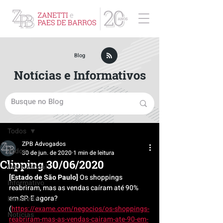
ZPB Advogados - Especialista em Direito Empresarial
Blog
Notícias e Informativos
Post
Todos
ZPB Advogados
Todos
30 de jun. de 2020
1 min de leitura
Clipping 30/06/2020
Institucional
[Estado de São Paulo]
 Os shoppings 
Informativo
reabriram, mas as vendas caíram até 90% 
em SP. E agora? 
Newsletter
(
https://exame.com/negocios/os-shoppings-
Notícias
reabriram-mas-as-vendas-cairam-ate-90-em-