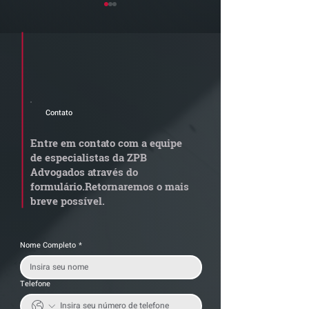
Cadastre seu e-mail e receba a
newsletter e informativos do ZPB
Advogados.
Contato
STJ admite
Quem arremata
aposentadoria especial
em leilão respo
Entre em contato com a equipe
por penosidade e acende
dívida condomi
de especialistas da ZPB
alerta para
anterior?
Advogados através do
transportadoras
formulário.
Retornaremos o mais
breve possível.
Nome Completo
*
Telefone