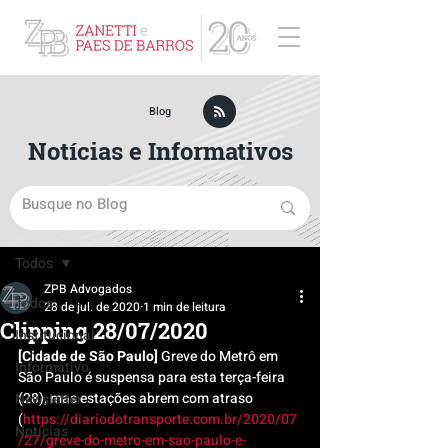
ZPB Advogados - Especialista em Direito Empresarial
Blog
Notícias e Informativos
Post
Todos
ZPB Advogados
Todos
28 de jul. de 2020
1 min de leitura
Clipping 28/07/2020
Institucional
[Cidade de São Paulo]
 Greve do Metrô em 
Informativo
São Paulo é suspensa para esta terça-feira 
(28), mas estações abrem com atraso 
Newsletter
(
https://diariodotransporte.com.br/2020/07
Notícias
/27/greve-do-metro-em-sao-paulo-e-