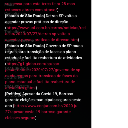
suspensa-para-esta-terca-feira-28-mas-
Mídia
estacoes-abrem-com-atraso/
)
Compliance
[Estado de São Paulo]
 Detran-SP volta a 
agendar provas práticas de direção 
Civil
(
https://www.uol.com.br/carros/noticias/red
Trabalhista
acao/2020/07/27/detran-sp-volta-a-
agendar-provas-praticas-de-direcao.htm
)
Reconhecimento
[Estado de São Paulo]
 Governo de SP muda 
Tributário
regras para transição de fases do plano 
estadual e facilita reabertura de atividades 
Pós-evento
(
https://g1.globo.com/sp/sao-
TRANSPORTE
paulo/noticia/2020/07/27/governo-de-sp-
muda-regras-para-transicao-de-fases-do-
LOGISTICA
plano-estadual-e-facilita-reabertura-de-
TRANSPORTE
atividades.ghtml
)
[Política]
 Apesar da Covid-19, Barroso 
LOGISTICA
garante eleições municipais seguras neste 
ano (
https://www.conjur.com.br/2020-jul-
27/apesar-covid-19-barroso-garante-
eleicoes-seguras
)