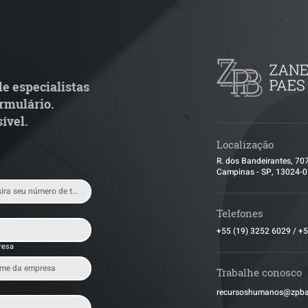
TJ admite aposentadoria
Quem arremata 
special por penosidade e
leilão responde 
cende alerta para
condominial ant
ransportadoras
e especialistas
rmulário.
ível.
Localização
R. dos Bandeirantes, 70
Campinas - SP, 13024-
Telefones
+55 (19) 3252 6029
/
+5
resa
Trabalhe conosco
​recursoshumanos@zpb