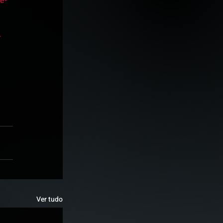
e-
-
Ver tudo