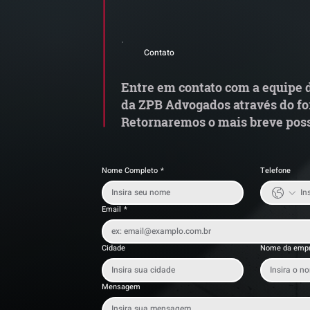
Comunicado Importante |
S
Alerta de Tentativa de
e
Contato
Fraude
a
t
Entre em contato com a equipe d
da ZPB Advogados através do fo
Retornaremos o mais breve poss
Nome Completo
*
Telefone
Email
*
Cidade
Nome da emp
Mensagem