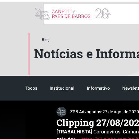
ZPB Advogados - Especial
Blog
Notícias e Inform
Todos
Institucional
Informativo
Newslett
ZPB Advogados
27 de ago. de 2020
Reconhecimento
Tributário
Pós-evento
Clipping 27/08/20
[TRABALHISTA]
 Coronavírus: Câmara