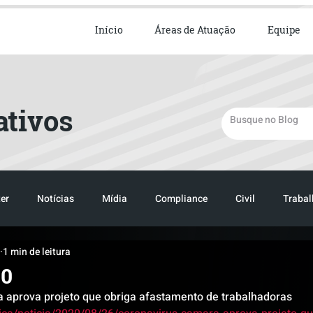
ista em Direito Empresarial
Início
Áreas de Atuação
Equipe
ativos
er
Notícias
Mídia
Compliance
Civil
Trabal
1 min de leitura
TRANSPORTE
LOGISTICA
TRANSPORTE
LOGIST
20
 aprova projeto que obriga afastamento de trabalhadoras 