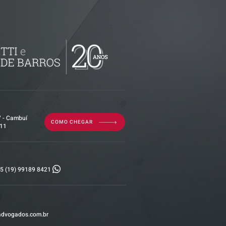
imóvel em
por dívida
erior?
7 - Cambuí
COMO CHEGAR
011
5 (19) 99189 8421
advogados.com.br