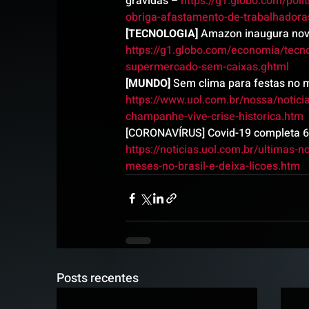
grávidas – 
https://g1.globo.com/pol
obriga-afastamento-de-trabalhadora
[TECNOLOGIA]
 Amazon inaugura nov
https://g1.globo.com/economia/tecn
supermercado-sem-caixas.ghtml
[MUNDO]
 Sem clima para festas no m
https://www.uol.com.br/nossa/notici
champanhe-vive-crise-historica.htm
[CORONAVÍRUS] Covid-19 completa 6 m
https://noticias.uol.com.br/ultimas
meses-no-brasil-e-deixa-licoes.htm
Posts recentes