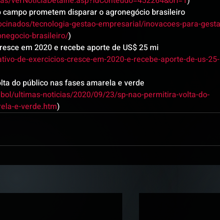
oticias/verNoticiaDetalhe.asp?idConteudo=452264&ori=1
)
o campo prometem disparar o agronegócio brasileiro 
ocinados/tecnologia-gestao-empresarial/inovacoes-para-gesta
egocio-brasileiro/
)
 cresce em 2020 e recebe aporte de US$ 25 mi 
ativo-de-exercicios-cresce-em-2020-e-recebe-aporte-de-us-25-
olta do público nas fases amarela e verde 
bol/ultimas-noticias/2020/09/23/sp-nao-permitira-volta-do-
rela-e-verde.htm
)