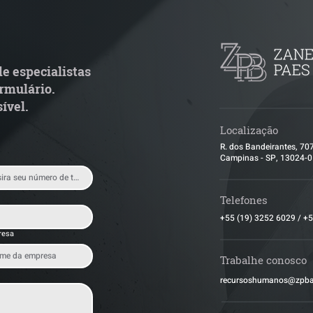
uem arremata imóvel em
Radar Reforma T
ilão responde por dívida
Cronograma de 
ondominial anterior?
fiscais exige rev
operacional pel
e especialistas
rmulário.
ível.
Localização
R. dos Bandeirantes, 70
Campinas - SP, 13024-
Telefones
+55 (19) 3252 6029
/
+5
resa
Trabalhe conosco
​recursoshumanos@zpb