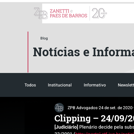
ZPB Advogados - Especial
Blog
Notícias e Inform
Todos
Institucional
Informativo
Newslett
ZPB Advogados
24 de set. de 2020
Reconhecimento
Tributário
Pós-evento
Clipping – 24/09/
[Judiciário]
 Plenário decide pela sub