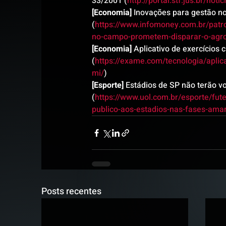
33/2001 (
http://portal.stf.jus.br/n
[Economia]
 Inovações para gestão n
(
https://www.infomoney.com.br/patr
no-campo-prometem-disparar-o-agron
[Economia]
 Aplicativo de exercícios
(
https://exame.com/tecnologia/aplic
mi/
)
[Esporte]
 Estádios de SP não terão v
(
https://www.uol.com.br/esporte/fute
publico-aos-estadios-nas-fases-ama
Posts recentes