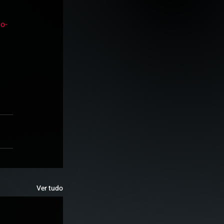
o-
Ver tudo