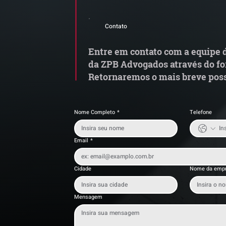
Comunicado Importante |
Q
Alerta de Tentativa de
le
Contato
Fraude
c
Entre em contato com a equipe d
da ZPB Advogados através do fo
Retornaremos o mais breve poss
Nome Completo
*
Telefone
Email
*
Cidade
Nome da emp
Mensagem