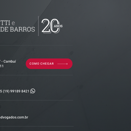
ributária -
documentos
isão
as empresas
7 - Cambuí
COMO CHEGAR
011
5 (19) 99189 8421
advogados.com.br