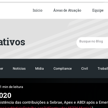
ista em Direito Empresarial
Início
Áreas de Atuação
Equipe
ativos
er
Notícias
Mídia
Compliance
Civil
Trabal
1 min de leitura
TRANSPORTE
LOGISTICA
2020
sistência das contribuições a Sebrae, Apex e ABDI após a Eme