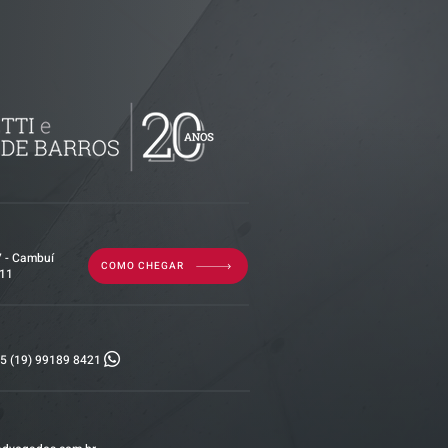
imóvel em
por dívida
erior?
7 - Cambuí
COMO CHEGAR
011
5 (19) 99189 8421