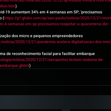
ltimas-noticias/redacao/2020/12/22/sp-estado-voltara-restrico
illon.htm
)
ovid-19 aumentam 34% em 4 semanas em SP; ‘precisamos 
o (
https://g1.globo.com/sp/sao-paulo/noticia/2020/12/21/mort
m-4-semanas-em-sp-precisamos-respeitar-a-quarentena-diz-
lização dos micro e pequenos empreendedores 
/noticia/2020/12/21/pandemia-acelera-digitalizacao-dos-micr
ema de reconhecimento facial para facilitar embarque 
ologia/noticia/2020/12/21/aeroportos-testam-sistema-de-
r-embarque.ghtml
)