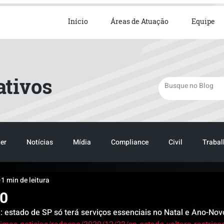
ista em Direito Empresarial
Início
Áreas de Atuação
Equipe
ativos
er
Notícias
Mídia
Compliance
Civil
Trabal
1 min de leitura
TRANSPORTE
LOGISTICA
TRANSPORTE
LOGIST
20
: estado de SP só terá serviços essenciais no Natal e Ano-Nov