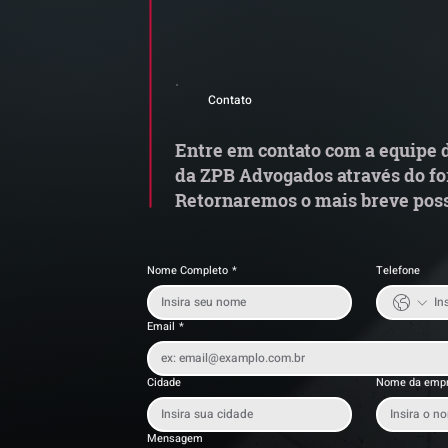
Comunicado Importante |
S
Alerta de Tentativa de
e
Contato
Fraude
a
t
Entre em contato com a equipe d
da ZPB Advogados através do fo
Retornaremos o mais breve poss
Nome Completo
*
Telefone
Email
*
Cidade
Nome da emp
Mensagem