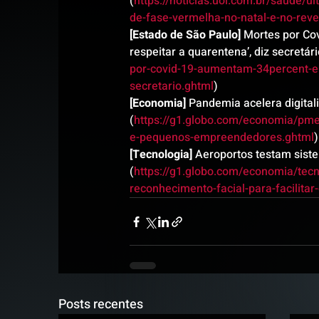
(
https://noticias.uol.com.br/saude/u
de-fase-vermelha-no-natal-e-no-reve
[Estado de São Paulo]
 Mortes por C
respeitar a quarentena’, diz secretári
por-covid-19-aumentam-34percent-e
secretario.ghtml
)
[Economia]
 Pandemia acelera digita
(
https://g1.globo.com/economia/pme
e-pequenos-empreendedores.ghtml
)
[Tecnologia]
 Aeroportos testam sist
(
https://g1.globo.com/economia/tecn
reconhecimento-facial-para-facilita
Posts recentes