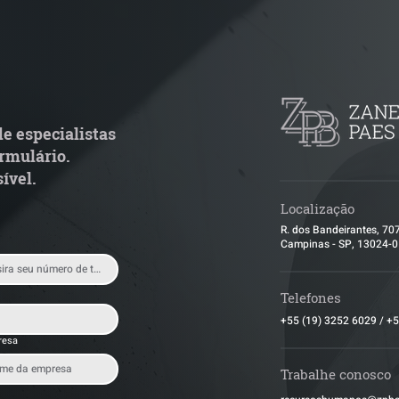
TJ admite aposentadoria
Quem arremata 
special por penosidade e
leilão responde 
cende alerta para
condominial ant
ransportadoras
e especialistas
rmulário.
ível.
Localização
R. dos Bandeirantes, 70
Campinas - SP, 13024-
Telefones
+55 (19) 3252 6029
/
+5
resa
Trabalhe conosco