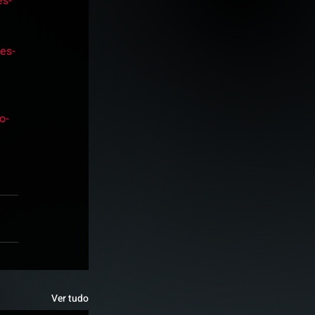
es-
es-
o-
Ver tudo