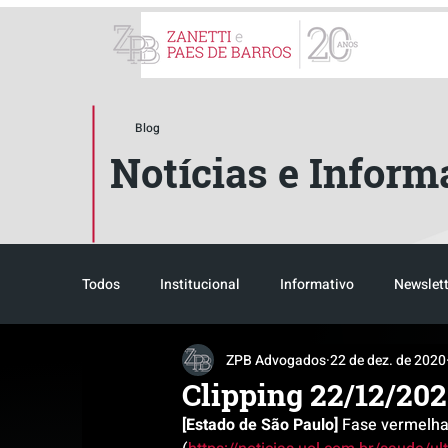
ZPB Advogados - Especial
Blog
Notícias e Inform
Todos
Institucional
Informativo
Newslett
ZPB Advogados
22 de dez. de 2020
Reconhecimento
Tributário
Pós-evento
Clipping 22/12/20
[Estado de São Paulo]
 Fase vermelha