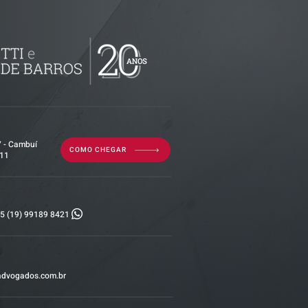
decisão
 - Imunidade
ralização de
o é
tividade da
7 - Cambuí
COMO CHEGAR
011
5 (19) 99189 8421
advogados.com.br