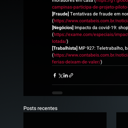
moradores em casa (
https://g1.glo
campinas-participa-de-projeto-pilo
[Fraude]
 Tentativas de fraude em n
(
https://www.contabeis.com.br/noti
[Negócios]
 Impacto da covid-19: sho
(
https://exame.com/especiais/impac
lotada/
)
[Trabalhista]
 MP 927: Teletrabalho, b
(
https://www.contabeis.com.br/notic
ferias-deixam-de-valer/
)
Posts recentes