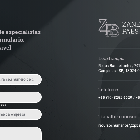
adar Reforma Tributária -
ConJur destaca 
ronograma de documentos
obtida pelo ZPB
scais exige revisão
de ITBI na integ
peracional pelas empresas
capital social nã
e especialistas
condicionada à a
rmulário.
empresa
ível.
Localização
R. dos Bandeirantes, 70
Campinas - SP, 13024-
Telefones
+55 (19) 3252 6029
/
+5
resa
Trabalhe conosco
​recursoshumanos@zpb