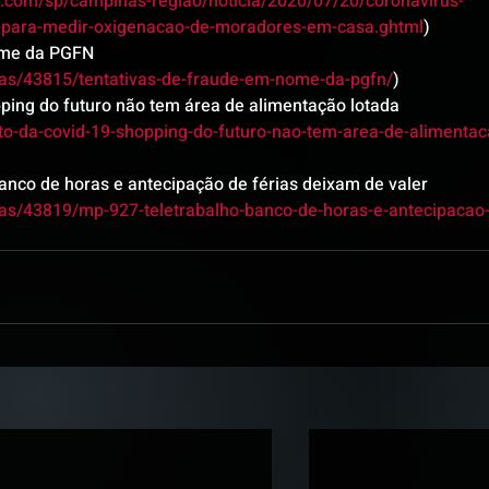
bo.com/sp/campinas-regiao/noticia/2020/07/20/coronavirus-
to-para-medir-oxigenacao-de-moradores-em-casa.ghtml
)
ome da PGFN 
cias/43815/tentativas-de-fraude-em-nome-da-pgfn/
)
pping do futuro não tem área de alimentação lotada 
to-da-covid-19-shopping-do-futuro-nao-tem-area-de-alimentac
anco de horas e antecipação de férias deixam de valer 
ias/43819/mp-927-teletrabalho-banco-de-horas-e-antecipacao