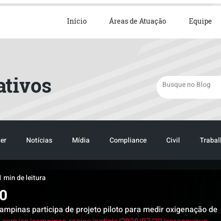
ista em Direito Empresarial
Início
Áreas de Atuação
Equipe
ativos
er
Notícias
Mídia
Compliance
Civil
Trabal
1 min de leitura
TRANSPORTE
LOGISTICA
20
ampinas participa de projeto piloto para medir oxigenação de 