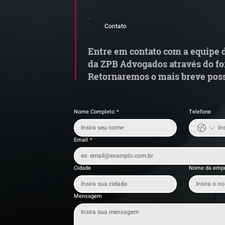
Comunicado Importante |
R
Alerta de Tentativa de
C
Contato
Fraude
fi
o
Entre em contato com a equipe d
da ZPB Advogados através do fo
Retornaremos o mais breve poss
Nome Completo
*
Telefone
Email
*
Cidade
Nome da emp
Mensagem