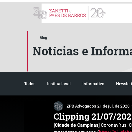
ZPB Advogados - Especial
Blog
Notícias e Inform
Todos
Institucional
Informativo
Newslett
ZPB Advogados
21 de jul. de 2020
Reconhecimento
Tributário
Pós-evento
Clipping 21/07/20
[Cidade de Campinas]
 Coronavírus: C