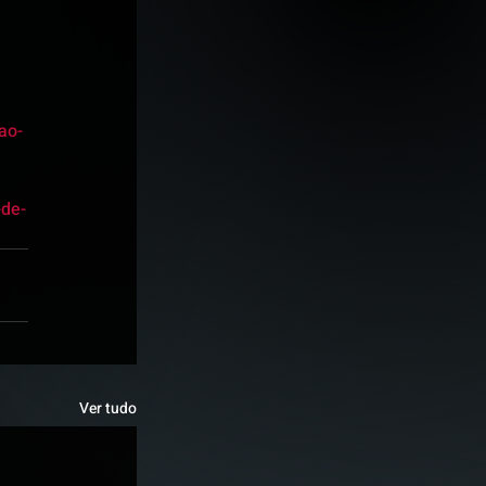
ao-
-de-
Ver tudo