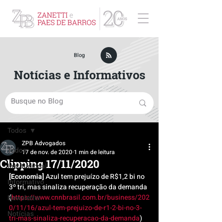
ZPB Advogados - Especialista em Direito Empresarial
Blog
Notícias e Informativos
Post
Todos
ZPB Advogados
Todos
17 de nov. de 2020
1 min de leitura
Clipping 17/11/2020
Institucional
[Economia]
 Azul tem prejuízo de R$1,2 bi no 
Informativo
3º tri, mas sinaliza recuperação da demanda 
(
https://www.cnnbrasil.com.br/business/202
Newsletter
0/11/16/azul-tem-prejuizo-de-r1-2-bi-no-3-
Notícias
tri-mas-sinaliza-recuperacao-da-demanda
)