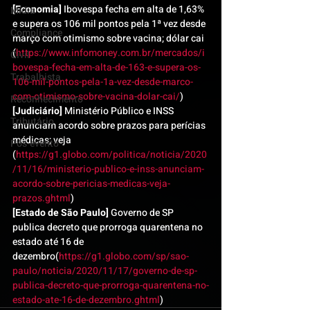
[Economia]
 Ibovespa fecha em alta de 1,63% 
Mídia
e supera os 106 mil pontos pela 1ª vez desde 
Compliance
março com otimismo sobre vacina; dólar cai 
(
https://www.infomoney.com.br/mercados/i
Civil
bovespa-fecha-em-alta-de-163-e-supera-os-
Trabalhista
106-mil-pontos-pela-1a-vez-desde-marco-
com-otimismo-sobre-vacina-dolar-cai/
)
Reconhecimento
[Judiciário]
 Ministério Público e INSS 
Tributário
anunciam acordo sobre prazos para perícias 
médicas; veja 
Pós-evento
(
https://g1.globo.com/politica/noticia/2020
/11/16/ministerio-publico-e-inss-anunciam-
acordo-sobre-pericias-medicas-veja-
prazos.ghtml
)
[Estado de São Paulo]
 Governo de SP 
publica decreto que prorroga quarentena no 
estado até 16 de 
dezembro(
https://g1.globo.com/sp/sao-
paulo/noticia/2020/11/17/governo-de-sp-
publica-decreto-que-prorroga-quarentena-no-
estado-ate-16-de-dezembro.ghtml
)