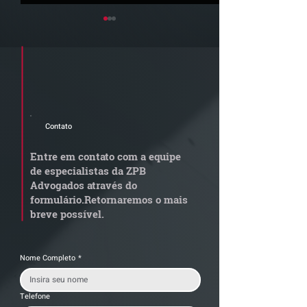
Cadastre seu e-mail e receba a
newsletter e informativos do ZPB
Advogados.
Contato
Radar Reforma
ConJur destaca
Tributária - Cronograma
obtida pelo ZPB
Entre em contato com a equipe
de documentos fiscais
Imunidade de I
de especialistas da ZPB
exige revisão
integralização 
Advogados através do
operacional pelas
social não é
formulário.
Retornaremos o mais
empresas
condicionada à 
breve possível.
da empresa
Nome Completo
*
Telefone