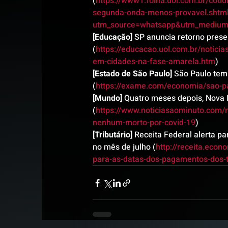
(
https://www1.folha.uol.com.br/coti
segunda-onda-menos-provavel.shtm
utm_source=whatsapp&utm_medium
[Educação]
 SP anuncia retorno prese
(
https://educacao.uol.com.br/notici
em-cidades-na-fase-amarela.htm
)
[Estado de São Paulo]
 São Paulo tem
(
https://exame.com/economia/sao-pa
[Mundo]
 Quatro meses depois, Nova 
(
https://www.noticiasaominuto.com/
nenhum-morto-por-covid-19
)
[Tributário]
 Receita Federal alerta p
no mês de julho (
http://receita.econ
para-as-datas-dos-pagamentos-dos-t