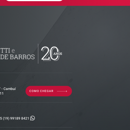
ributária -
documentos
isão
as empresas
7 - Cambuí
COMO CHEGAR
011
5 (19) 99189 8421