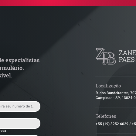
uem arremata imóvel em
Radar Reforma T
ilão responde por dívida
Cronograma de 
ondominial anterior?
fiscais exige rev
operacional pel
e especialistas
rmulário.
ível.
Localização
R. dos Bandeirantes, 70
Campinas - SP, 13024-
Telefones
+55 (19) 3252 6029
/
+5
resa