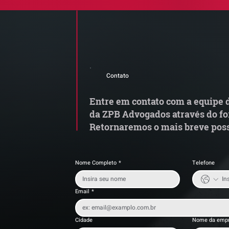
Comunicado Importante |
Q
Alerta de Tentativa de
le
Contato
Fraude
c
Entre em contato com a equipe d
da ZPB Advogados através do fo
Retornaremos o mais breve poss
Nome Completo
*
Telefone
Email
*
Cidade
Nome da emp