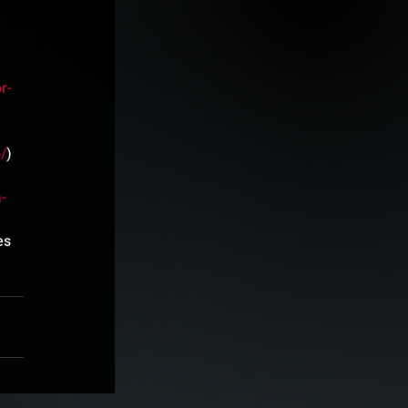
r-
/
)
-
es 