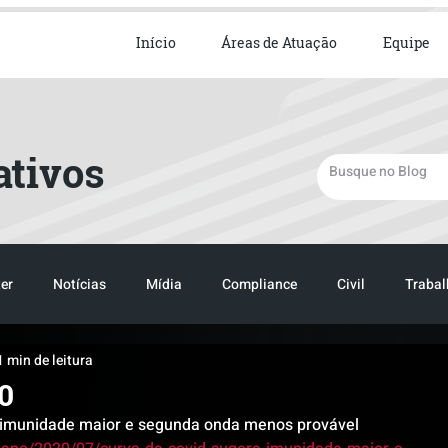
ista em Direito Empresarial
Início
Áreas de Atuação
Equipe
ativos
er
Notícias
Mídia
Compliance
Civil
Trabal
1 min de leitura
TRANSPORTE
LOGISTICA
0
 imunidade maior e segunda onda menos provável 