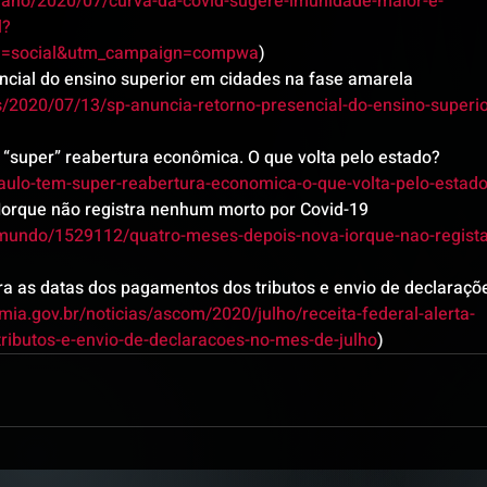
diano/2020/07/curva-da-covid-sugere-imunidade-maior-e-
l?
=social&utm_campaign=compwa
)
ncial do ensino superior em cidades na fase amarela 
as/2020/07/13/sp-anuncia-retorno-presencial-do-ensino-superio
 “super” reabertura econômica. O que volta pelo estado? 
ulo-tem-super-reabertura-economica-o-que-volta-pelo-estado
Iorque não registra nenhum morto por Covid-19 
mundo/1529112/quatro-meses-depois-nova-iorque-nao-regista
ara as datas dos pagamentos dos tributos e envio de declaraçõ
omia.gov.br/noticias/ascom/2020/julho/receita-federal-alerta-
ributos-e-envio-de-declaracoes-no-mes-de-julho
)