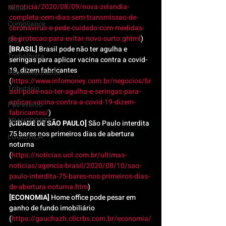
s/noticia/2020/08/09/nova-zelandia-
Mídia
completa-cem-dias-sem-transmissao-de-
Compliance
coronavirus-e-pede-cuidado-com-medidas-
de-protecao-para-evitar-novo-surto.ghtml
)
Civil
[BRASIL]
 Brasil pode não ter agulha e 
Trabalhista
seringas para aplicar vacina contra a covid-
19, dizem fabricantes 
Reconhecimento
(
https://www.infomoney.com.br/negocios/br
Tributário
asil-pode-nao-ter-agulha-e-seringas-para-
aplicar-vacina-contra-a-covid-19-dizem-
Pós-evento
fabricantes/
)
TRANSPORTE
[CIDADE DE SÃO PAULO]
 São Paulo interdita 
75 bares nos primeiros dias de abertura 
LOGISTICA
noturna 
(
https://noticias.uol.com.br/ultimas-
noticias/agencia-brasil/2020/08/10/sao-
paulo-interdita-75-bares-nos-primeiros-dias-
de-abertura-noturna.htm
)
[ECONOMIA]
 Home office pode pesar em 
ganho de fundo imobiliário 
(
https://gauchazh.clicrbs.com.br/economia/