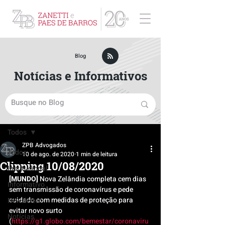
ZPB Advogados - Especialista em Direito Empresarial
Blog
Notícias e Informativos
Post
Todos
ZPB Advogados
Todos
10 de ago. de 2020
1 min de leitura
Clipping 10/08/2020
Institucional
[MUNDO]
 Nova Zelândia completa cem dias 
Informativo
sem transmissão de coronavírus e pede 
cuidado com medidas de proteção para 
Newsletter
evitar novo surto 
Notícias
(
https://g1.globo.com/bemestar/coronaviru