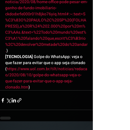
noticia/2020/08/home-office-pode-pesar-em-
ganho-de-fundo-imobiliario-
ckdodxrfe000r01h8jko76yiq.html#:~:text=S
%C3%83O%20PAULO%2C%20SP%20(FOLHA
PRESS),a%20R%24%202.000%20por%20m%
C3%AAs.&text=%22Todo%20mundo%20est%
C3%A1%20falando%20que,escrit%C3%B3rio
%2C%20devolver%20metade%20do%20andar
.
)
[TECNOLOGIA]
 Golpe do WhatsApp: veja o 
que fazer para evitar que o app seja clonado 
(
https://www.uol.com.br/tilt/noticias/redaca
o/2020/08/10/golpe-do-whatsapp-veja-o-
que-fazer-para-evitar-que-o-app-seja-
clonado.htm
)