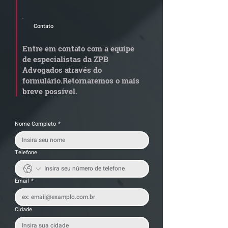
Advogados.
Contato
Quem arremata imóvel
Radar Reforma
em leilão responde por
Tributária - C
Entre em contato com a equipe
dívida condominial
de documentos 
de especialistas da ZPB
anterior?
exige revisão
Advogados através do
operacional pel
formulário.
Retornaremos o mais
empresas
breve possível.
Nome Completo
*
Telefone
Email
*
Cidade