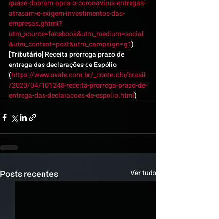
quase-dobram-apos-o-coronavirus-entregas-
atrasam-e-exigem-investimentos-das-
empresas.ghtml?
utm_source=facebook&utm_medium=social
&utm_content=post&utm_campaign=g1
)
[Tributário]
 Receita prorroga prazo de 
entrega das declarações de Espólio 
(
https://www.ovale.com.br/_conteudo/brasil
/2020/04/101248-receita-prorroga-prazo-de-
entrega-das-declaracoes-de-espolio.html
)
Posts recentes
Ver tudo