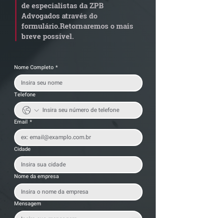
de especialistas da ZPB
alerta para
anterior?
Advogados através do
transportadoras
formulário.
Retornaremos o mais
breve possível.
Nome Completo
*
Telefone
Email
*
Cidade
Nome da empresa
Mensagem