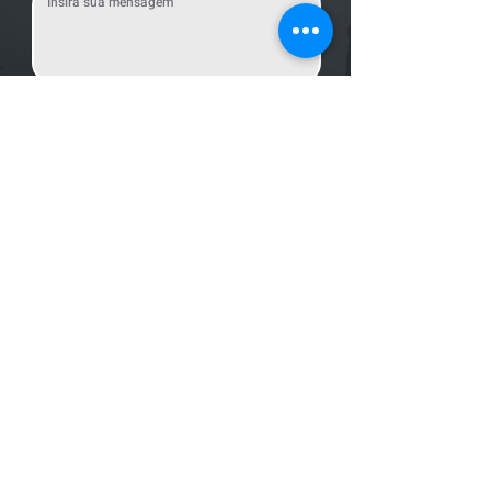
Enviar Mensagem
Localização
R. dos Bandeirantes, 707 - Cambuí
Campinas - SP,
13024-011
Telefones
+55 (19) 3252 6029
/
+55 (19) 99189 8421