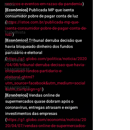
servicos-e-eventos-em-razao-da-pandemia
)
Mídia
[Econômico]
 Publicada MP que isenta 
Compliance
consumidor pobre de pagar conta de luz 
(
https://istoe.com.br/publicada-mp-que-
Civil
isenta-consumidor-pobre-de-pagar-conta-de-
Trabalhista
luz/
)
[Econômico]
 Tribunal derruba decisão que 
Reconhecimento
havia bloqueado dinheiro dos fundos 
Tributário
partidário e eleitoral 
(
https://g1.globo.com/politica/noticia/2020
Pós-evento
/04/08/tribunal-derruba-decisao-que-havia-
TRANSPORTE
bloqueado-fundos-partidario-e-
eleitoral.ghtml?
LOGISTICA
utm_source=facebook&utm_medium=social
TRANSPORTE
&utm_campaign=g1
)
[Econômico]
 Vendas online de 
LOGISTICA
supermercados quase dobram após o 
coronavírus, entregas atrasam e exigem 
investimentos das empresas 
(
https://g1.globo.com/economia/noticia/20
20/04/07/vendas-online-de-supermercados-