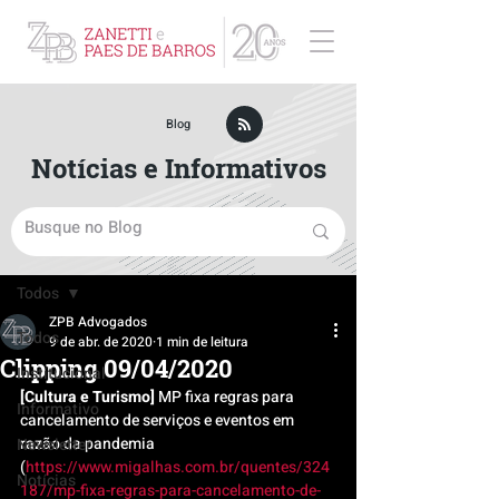
ZPB Advogados - Especialista em Direito Empresarial
Blog
Notícias e Informativos
Post
Todos
ZPB Advogados
Todos
9 de abr. de 2020
1 min de leitura
Clipping 09/04/2020
Institucional
[Cultura e Turismo]
 MP fixa regras para 
Informativo
cancelamento de serviços e eventos em 
razão da pandemia 
Newsletter
(
https://www.migalhas.com.br/quentes/324
Notícias
187/mp-fixa-regras-para-cancelamento-de-