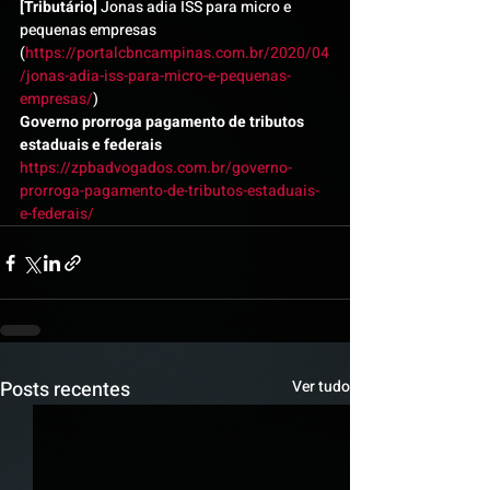
[Tributário]
 Jonas adia ISS para micro e 
pequenas empresas 
(
https://portalcbncampinas.com.br/2020/04
/jonas-adia-iss-para-micro-e-pequenas-
empresas/
)
Governo prorroga pagamento de tributos 
estaduais e federais
https://zpbadvogados.com.br/governo-
prorroga-pagamento-de-tributos-estaduais-
e-federais/
Posts recentes
Ver tudo