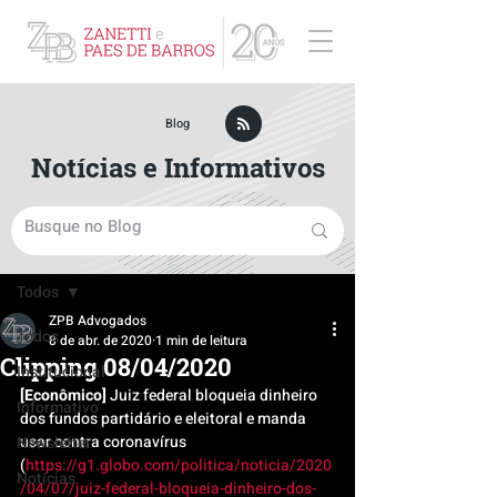
ZPB Advogados - Especialista em Direito Empresarial
Blog
Notícias e Informativos
Post
Todos
ZPB Advogados
Todos
8 de abr. de 2020
1 min de leitura
Clipping 08/04/2020
Institucional
[Econômico]
 Juiz federal bloqueia dinheiro 
Informativo
dos fundos partidário e eleitoral e manda 
usar contra coronavírus 
Newsletter
(
https://g1.globo.com/politica/noticia/2020
Notícias
/04/07/juiz-federal-bloqueia-dinheiro-dos-