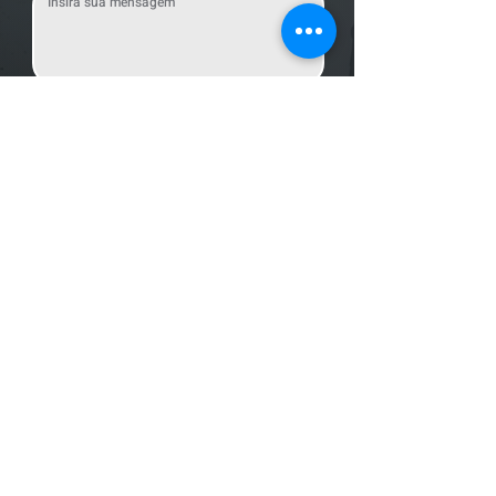
Enviar Mensagem
Localização
R. dos Bandeirantes, 707 - Cambuí
Campinas - SP,
13024-011
Telefones
+55 (19) 3252 6029
/
+55 (19) 99189 8421