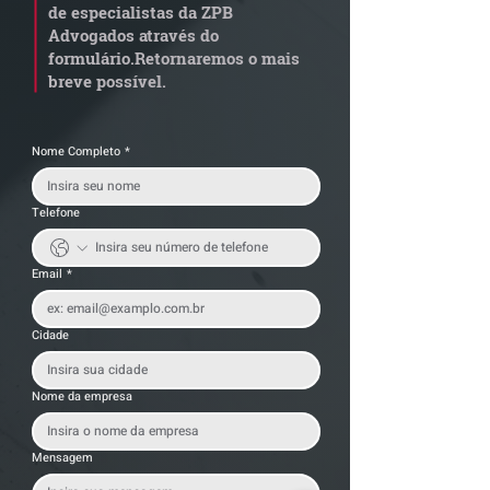
de especialistas da ZPB
anterior?
exige revisão
Advogados através do
operacional pel
formulário.
Retornaremos o mais
empresas
breve possível.
Nome Completo
*
Telefone
Email
*
Cidade
Nome da empresa
Mensagem