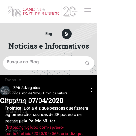
ZPB Advogados - Especialista em Direito Empresarial
Blog
Notícias e Informativos
Post
Todos
ZPB Advogados
Todos
7 de abr. de 2020
1 min de leitura
Clipping 07/04/2020
Institucional
[Política]
 Doria diz que pessoas que fizerem 
Informativo
aglomeração nas ruas de SP poderão ser 
presas pela Polícia Militar 
Newsletter
(
https://g1.globo.com/sp/sao-
Notícias
paulo/noticia/2020/04/06/doria-diz-que-