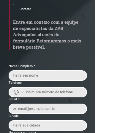
Contato
STJ admite
Quem arremata
aposentadoria especial
em leilão respo
Entre em contato com a equipe
por penosidade e acende
dívida condomi
de especialistas da ZPB
alerta para
anterior?
Advogados através do
transportadoras
formulário.
Retornaremos o mais
breve possível.
Nome Completo
*
Telefone
Email
*
Cidade
Nome da empresa