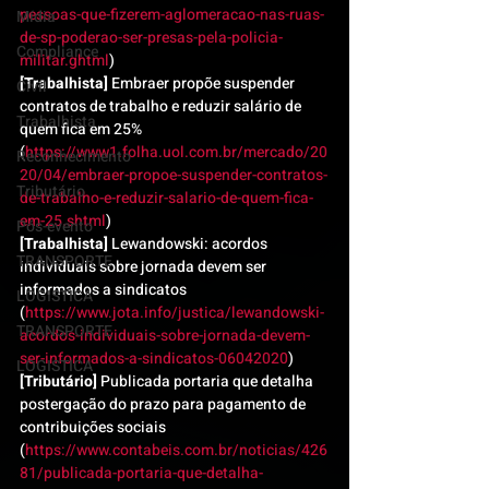
pessoas-que-fizerem-aglomeracao-nas-ruas-
Mídia
de-sp-poderao-ser-presas-pela-policia-
Compliance
militar.ghtml
)
[Trabalhista]
 Embraer propõe suspender 
Civil
contratos de trabalho e reduzir salário de 
Trabalhista
quem fica em 25% 
(
https://www1.folha.uol.com.br/mercado/20
Reconhecimento
20/04/embraer-propoe-suspender-contratos-
Tributário
de-trabalho-e-reduzir-salario-de-quem-fica-
em-25.shtml
)
Pós-evento
[Trabalhista]
 Lewandowski: acordos 
TRANSPORTE
individuais sobre jornada devem ser 
informados a sindicatos 
LOGISTICA
(
https://www.jota.info/justica/lewandowski-
TRANSPORTE
acordos-individuais-sobre-jornada-devem-
ser-informados-a-sindicatos-06042020
)
LOGISTICA
[Tributário]
 Publicada portaria que detalha 
postergação do prazo para pagamento de 
contribuições sociais 
(
https://www.contabeis.com.br/noticias/426
81/publicada-portaria-que-detalha-