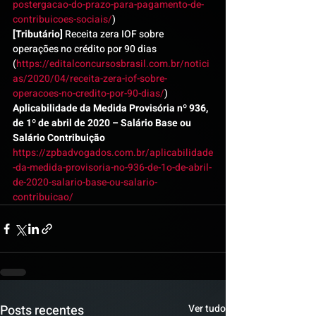
postergacao-do-prazo-para-pagamento-de-
contribuicoes-sociais/
)
[Tributário]
 Receita zera IOF sobre 
operações no crédito por 90 dias 
(
https://editalconcursosbrasil.com.br/notici
as/2020/04/receita-zera-iof-sobre-
operacoes-no-credito-por-90-dias/
)
Aplicabilidade da Medida Provisória nº 936, 
de 1º de abril de 2020 – Salário Base ou 
Salário Contribuição
https://zpbadvogados.com.br/aplicabilidade
-da-medida-provisoria-no-936-de-1o-de-abril-
de-2020-salario-base-ou-salario-
contribuicao/
Posts recentes
Ver tudo