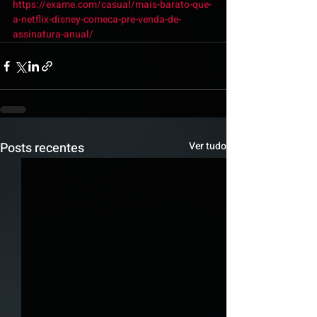
https://exame.com/casual/mais-barato-que-
a-netflix-disney-comeca-pre-venda-de-
assinatura-anual/
Posts recentes
Ver tudo