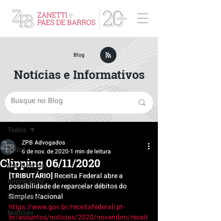
ZPB Advogados - Especialista em Direito Empresarial
Blog
Notícias e Informativos
Post
Todos
ZPB Advogados
Todos
6 de nov. de 2020
1 min de leitura
Clipping 06/11/2020
Institucional
[TRIBUTÁRIO] 
Receita Federal abre a 
Informativo
possibilidade de reparcelar débitos do 
Simples Nacional
Newsletter
https://www.gov.br/receitafederal/pt-
Notícias
br/assuntos/noticias/2020/novembro/receit