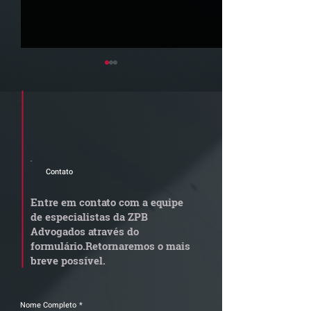
Cadastre seu e-mail e receba a
newsletter e informativos do ZPB
Advogados.
Contato
Quem arremata imóvel
Radar Reforma
em leilão responde por
Tributária - C
Entre em contato com a equipe
dívida condominial
de documentos 
de especialistas da ZPB
anterior?
exige revisão
Advogados através do
operacional pel
formulário.
Retornaremos o mais
empresas
breve possível.
Nome Completo
*