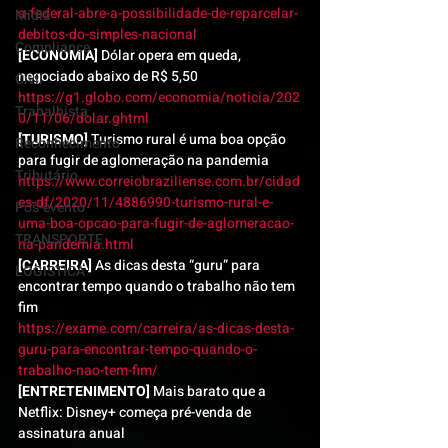
a-federal-abre-a-possibilidade-de-reparcelar-
Mídia
debitos-do-simples-nacional
Compliance
[ECONOMIA] 
Dólar opera em queda, 
negociado abaixo de R$ 5,50
Civil
https://g1.globo.com/economia/noticia/202
Trabalhista
0/11/06/dolar.ghtml
[TURISMO] 
Turismo rural é uma boa opção 
Reconhecimento
para fugir de aglomeração na pandemia
Tributário
https://www.correiobraziliense.com.br/cidad
es-df/2020/11/4886990-turismo-rural-e-
Pós-evento
uma-boa-opcao-para-fugir-de-aglomeracao-
TRANSPORTE
na-pandemia.html
[CARREIRA] 
As dicas desta “guru” para 
LOGISTICA
encontrar tempo quando o trabalho não tem 
fim
https://exame.com/carreira/as-dicas-desta-
guru-para-encontrar-tempo-quando-o-
trabalho-nao-tem-fim/
[ENTRETENIMENTO] 
Mais barato que a 
Netflix: Disney+ começa pré-venda de 
assinatura anual