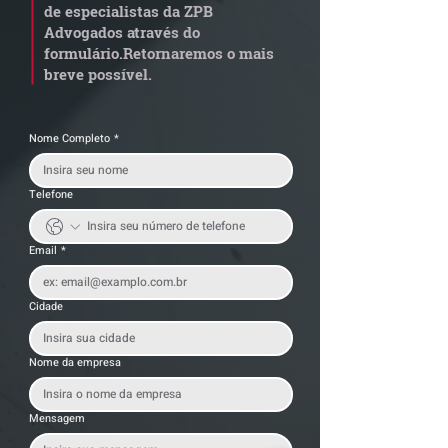
de especialistas da ZPB
alerta para
anterior?
Advogados através do
transportadoras
formulário.
Retornaremos o mais
breve possível.
Nome Completo
*
Telefone
Email
*
Cidade
Nome da empresa
Mensagem