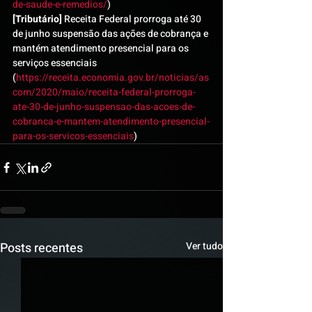
de-saude-e-remedios/
)
[Tributário]
 Receita Federal prorroga até 30 
de junho suspensão das ações de cobrança e 
mantém atendimento presencial para os 
serviços essenciais 
(
https://receita.economia.gov.br/noticias/as
com/2020/maio/receita-federal-prorroga-
ate-30-de-junho-suspensao-das-acoes-de-
cobranca-e-mantem-atendimento-presencial-
para-os-servicos-essenciais
)
Posts recentes
Ver tudo