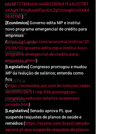
id=38727&fbclid=IwAR0ZW5b47FaXcST7BT
Mídia
eXAgN7RtojBzwMTpc6ztZgCnUwghGoGXKd
Compliance
hb4LtNE
)
[Econômico]
 Governo edita MP e institui 
Civil
novo programa emergencial de crédito para 
Trabalhista
empresas 
(
https://g1.globo.com/economia/noticia/20
Reconhecimento
20/06/02/governo-edita-mp-e-institui-novo-
Tributário
programa-emergencial-de-credito-para-
empresas.ghtml
)
Pós-evento
[Legislativo]
 Congresso prorrogou e mudou 
TRANSPORTE
MP da redução de salários; entenda como 
fica 
LOGISTICA
(
https://economia.uol.com.br/noticias/redac
TRANSPORTE
ao/2020/06/01/mp-936-prorrogacao-
congresso-reducao-salarios-suspensao-
LOGISTICA
jornada.htm
)
[Legislativo]
 Senado aprova PL que 
suspende reajustes de planos de saúde e 
remédios (
https://exame.com/brasil/senado-
aprova-pl-que-suspende-reajustes-de-planos-