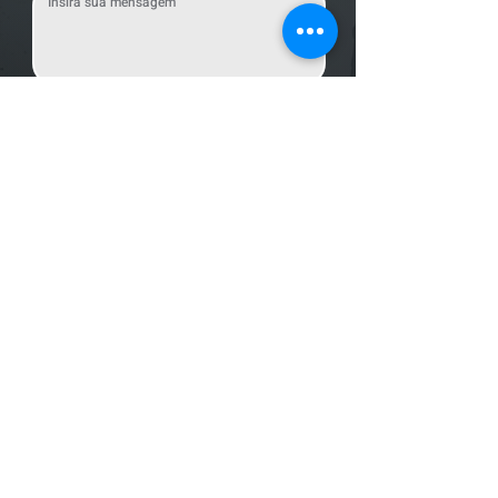
Enviar Mensagem
Localização
R. dos Bandeirantes, 707 - Cambuí
Campinas - SP,
13024-011
Telefones
+55 (19) 3252 6029
/
+55 (19) 99189 8421