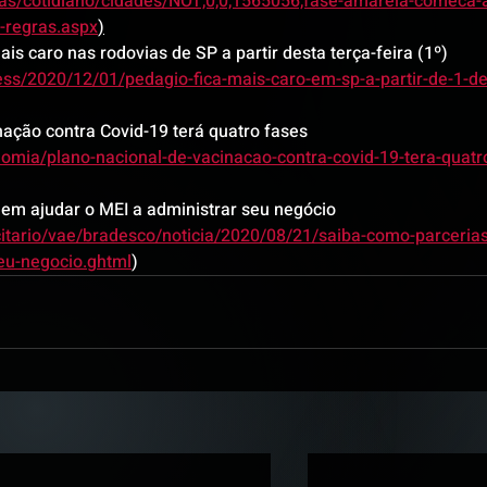
as/cotidiano/cidades/NOT,0,0,1565056,fase-amarela-comeca-
-regras.aspx
)
ais caro nas rodovias de SP a partir desta terça-feira (1º) 
ess/2020/12/01/pedagio-fica-mais-caro-em-sp-a-partir-de-1-de
nação contra Covid-19 terá quatro fases 
mia/plano-nacional-de-vacinacao-contra-covid-19-tera-quatr
em ajudar o MEI a administrar seu negócio 
icitario/vae/bradesco/noticia/2020/08/21/saiba-como-parcerias
eu-negocio.ghtml
)