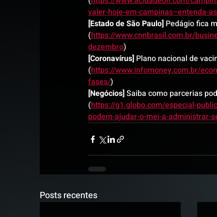
(
https://www.acidadeon.com/campin
valer-hoje-em-campinas–entenda-as
[Estado de São Paulo]
 Pedágio fica m
(
https://www.cnnbrasil.com.br/busin
dezembro
)
[Coronavírus]
 Plano nacional de vaci
(
https://www.infomoney.com.br/econo
fases/
)
[Negócios]
 Saiba como parcerias pod
(
https://g1.globo.com/especial-publ
podem-ajudar-o-mei-a-administrar-s
Posts recentes