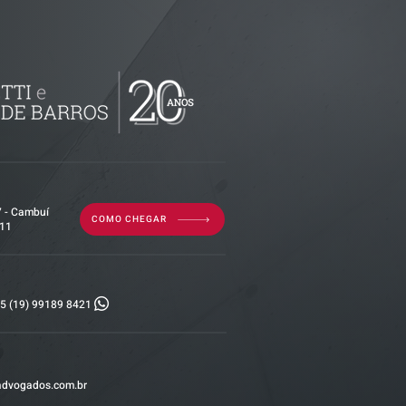
imóvel em
por dívida
erior?
7 - Cambuí
COMO CHEGAR
011
5 (19) 99189 8421
advogados.com.br