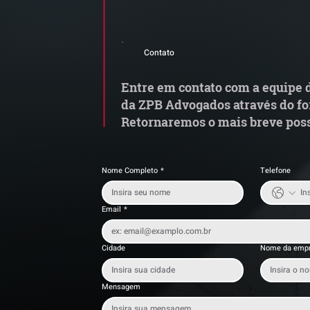
Comunicado Importante |
S
Alerta de Tentativa de
e
Contato
Fraude
a
t
Entre em contato com a equipe d
da ZPB Advogados através do fo
Retornaremos o mais breve poss
Nome Completo
*
Telefone
Email
*
Cidade
Nome da emp
Mensagem