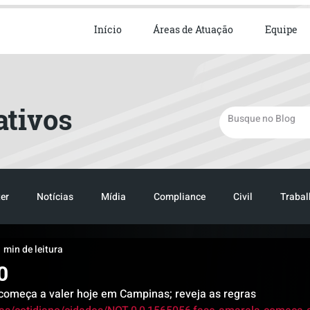
ista em Direito Empresarial
Início
Áreas de Atuação
Equipe
ativos
er
Notícias
Mídia
Compliance
Civil
Trabal
1 min de leitura
TRANSPORTE
LOGISTICA
TRANSPORTE
LOGIST
0
começa a valer hoje em Campinas; reveja as regras 