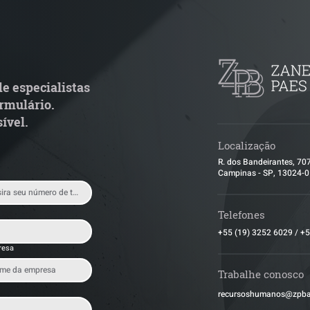
TJ admite aposentadoria
Quem arremata 
special por penosidade e
leilão responde 
cende alerta para
condominial ant
ransportadoras
e especialistas
rmulário.
ível.
Localização
R. dos Bandeirantes, 70
Campinas - SP, 13024-
Telefones
+55 (19) 3252 6029
/
+5
resa
Trabalhe conosco
​recursoshumanos@zpb