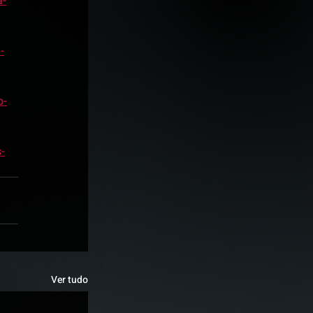
a-
-
o-
-
Ver tudo