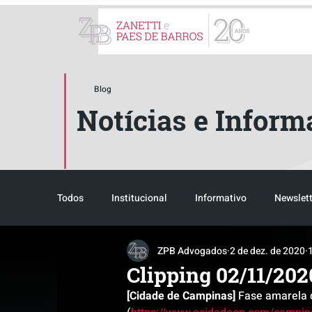
ZPB Advogados - Especial
Blog
Notícias e Inform
Todos
Institucional
Informativo
Newslett
ZPB Advogados
2 de dez. de 2020
Reconhecimento
Tributário
Pós-evento
Clipping 02/11/202
[Cidade de Campinas]
 Fase amarela 